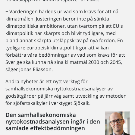
− Värderingen härleds ur vad som krävs för att nå
klimatmålen. Justeringen beror inte på sänkta
klimatpolitiska ambitioner, utan tvärtom på att EU:s
klimatpolitik har skärpts och blivit tydligare, med
bland annat skärpta utsläppskrav på nya fordon. En
tydligare europeisk klimatpolitik gör att vi kan
förbättra våra bedömningar av vad som krävs för att
Sverige ska kunna nå sina klimatmål 2030 och 2045,
säger Jonas Eliasson.
Andra nyheter är ett nytt verktyg för
samhällsekonomiska nyttokostnadsanalyser av
godsåtgärder på järnväg samt utveckling av metoden
för sjöfartskalkyler i verktyget Sjökalk.
Den samhällsekonomiska
nyttokostnadsanalysen ingår i den
samlade effektbedömningen