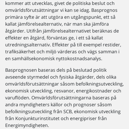
kommer att utvecklas, givet de politiska beslut och
omvärldsförutsättningar vi kan se idag. Basprognos
primära syfte är att utgöra en utgångspunkt, ett så
kallat jämförelsealternativ, när man ska jämföra
åtgärder. Utifrån jämförelsealternativet beräknas de
effekter en åtgärd, förväntas ge, i ett så kallat
utredningsalternativ. Effekter på till exempel restider,
trafiksäkerhet och miljö värderas och vägs samman i
en samhällsekonomisk nyttokostnadsanalys.
Basprognosen baseras dels på beslutad politik
avseende styrmedel och fysiska åtgärder, dels olika
omvärldsförutsättningar såsom befolkningsutveckling,
ekonomisk utveckling, resvanor, energikostnader och
varuﬂöden. Omvärldsförutsättningarna baseras på
andra myndigheters källor och prognoser såsom
befolkningsutveckling från SCB, ekonomisk utveckling
från Konjunkturinstitutet och energipriser från
Energimyndigheten.