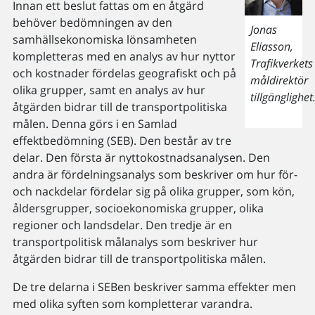
Innan ett beslut fattas om en åtgärd
behöver bedömningen av den
Jonas
samhällsekonomiska lönsamheten
Eliasson,
kompletteras med en analys av hur nyttor
Trafikverkets
och kostnader fördelas geografiskt och på
måldirektör
olika grupper, samt en analys av hur
tillgänglighet
åtgärden bidrar till de transportpolitiska
målen. Denna görs i en Samlad
effektbedömning (SEB). Den består av tre
delar. Den första är nyttokostnadsanalysen. Den
andra är fördelningsanalys som beskriver om hur för-
och nackdelar fördelar sig på olika grupper, som kön,
åldersgrupper, socioekonomiska grupper, olika
regioner och landsdelar. Den tredje är en
transportpolitisk målanalys som beskriver hur
åtgärden bidrar till de transportpolitiska målen.
De tre delarna i SEBen beskriver samma effekter men
med olika syften som kompletterar varandra.