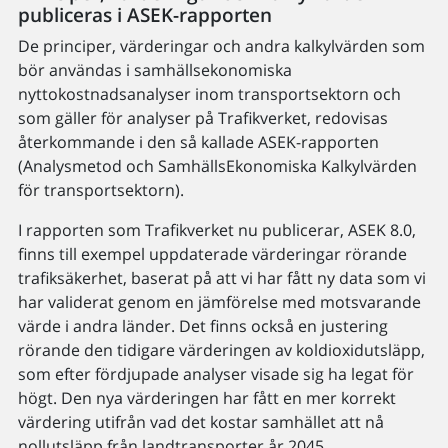
publiceras i ASEK-rapporten
De principer, värderingar och andra kalkylvärden som
bör användas i samhällsekonomiska
nyttokostnadsanalyser inom transportsektorn och
som gäller för analyser på Trafikverket, redovisas
återkommande i den så kallade ASEK-rapporten
(Analysmetod och SamhällsEkonomiska Kalkylvärden
för transportsektorn).
I rapporten som Trafikverket nu publicerar, ASEK 8.0,
finns till exempel uppdaterade värderingar rörande
trafiksäkerhet, baserat på att vi har fått ny data som vi
har validerat genom en jämförelse med motsvarande
värde i andra länder.
Det finns också en justering
rörande den tidigare värderingen av koldioxidutsläpp,
som efter fördjupade analyser visade sig ha legat för
högt. Den nya värderingen har fått en mer korrekt
värdering utifrån vad det kostar samhället att nå
nollutsläpp från landtransporter år 2045
.