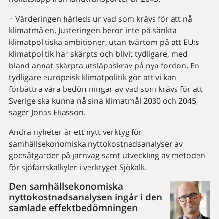
− Värderingen härleds ur vad som krävs för att nå
klimatmålen. Justeringen beror inte på sänkta
klimatpolitiska ambitioner, utan tvärtom på att EU:s
klimatpolitik har skärpts och blivit tydligare, med
bland annat skärpta utsläppskrav på nya fordon. En
tydligare europeisk klimatpolitik gör att vi kan
förbättra våra bedömningar av vad som krävs för att
Sverige ska kunna nå sina klimatmål 2030 och 2045,
säger Jonas Eliasson.
Andra nyheter är ett nytt verktyg för
samhällsekonomiska nyttokostnadsanalyser av
godsåtgärder på järnväg samt utveckling av metoden
för sjöfartskalkyler i verktyget Sjökalk.
Den samhällsekonomiska
nyttokostnadsanalysen ingår i den
samlade effektbedömningen