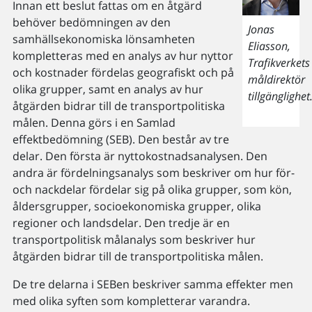
Innan ett beslut fattas om en åtgärd
behöver bedömningen av den
Jonas
samhällsekonomiska lönsamheten
Eliasson,
kompletteras med en analys av hur nyttor
Trafikverkets
och kostnader fördelas geografiskt och på
måldirektör
olika grupper, samt en analys av hur
tillgänglighet
åtgärden bidrar till de transportpolitiska
målen. Denna görs i en Samlad
effektbedömning (SEB). Den består av tre
delar. Den första är nyttokostnadsanalysen. Den
andra är fördelningsanalys som beskriver om hur för-
och nackdelar fördelar sig på olika grupper, som kön,
åldersgrupper, socioekonomiska grupper, olika
regioner och landsdelar. Den tredje är en
transportpolitisk målanalys som beskriver hur
åtgärden bidrar till de transportpolitiska målen.
De tre delarna i SEBen beskriver samma effekter men
med olika syften som kompletterar varandra.