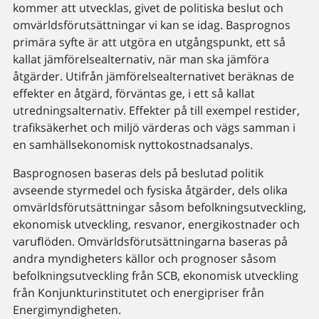
kommer att utvecklas, givet de politiska beslut och
omvärldsförutsättningar vi kan se idag. Basprognos
primära syfte är att utgöra en utgångspunkt, ett så
kallat jämförelsealternativ, när man ska jämföra
åtgärder. Utifrån jämförelsealternativet beräknas de
effekter en åtgärd, förväntas ge, i ett så kallat
utredningsalternativ. Effekter på till exempel restider,
trafiksäkerhet och miljö värderas och vägs samman i
en samhällsekonomisk nyttokostnadsanalys.
Basprognosen baseras dels på beslutad politik
avseende styrmedel och fysiska åtgärder, dels olika
omvärldsförutsättningar såsom befolkningsutveckling,
ekonomisk utveckling, resvanor, energikostnader och
varuﬂöden. Omvärldsförutsättningarna baseras på
andra myndigheters källor och prognoser såsom
befolkningsutveckling från SCB, ekonomisk utveckling
från Konjunkturinstitutet och energipriser från
Energimyndigheten.