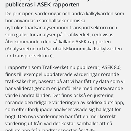
publiceras i ASEK-rapporten
De principer, värderingar och andra kalkylvärden som
bör användas i samhällsekonomiska
nyttokostnadsanalyser inom transportsektorn och
som gäller för analyser på Trafikverket, redovisas
återkommande i den så kallade ASEK-rapporten
(Analysmetod och SamhällsEkonomiska Kalkylvärden
för transportsektorn).
I rapporten som Trafikverket nu publicerar, ASEK 8.0,
finns till exempel uppdaterade värderingar rörande
trafiksäkerhet, baserat på att vi har fått ny data som vi
har validerat genom en jämförelse med motsvarande
värde i andra länder.
Det finns också en justering
rörande den tidigare värderingen av koldioxidutsläpp,
som efter fördjupade analyser visade sig ha legat för
högt. Den nya värderingen har fått en mer korrekt
värdering utifrån vad det kostar samhället att nå
nollutsläpp från landtransporter år 2045
.