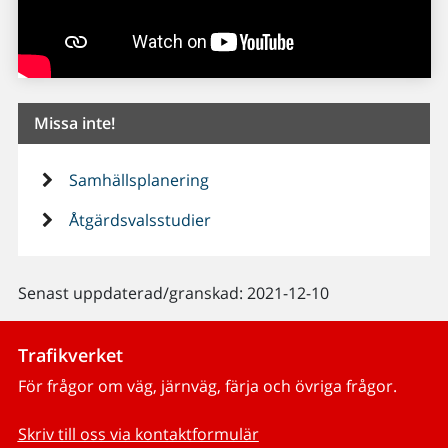
Missa inte!
Samhällsplanering
Åtgärdsvalsstudier
Senast uppdaterad/granskad: 2021-12-10
Trafikverket
För frågor om väg, järnväg, färja och övriga frågor.
Skriv till oss via kontaktformulär