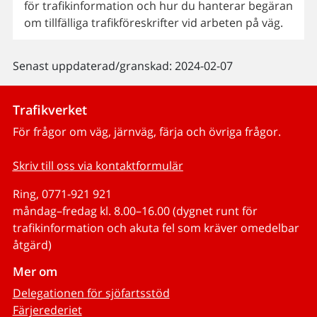
för trafikinformation och hur du hanterar begäran
om tillfälliga trafikföreskrifter vid arbeten på väg.
Senast uppdaterad/granskad: 2024-02-07
Trafikverket
För frågor om väg, järnväg, färja och övriga frågor.
Skriv till oss via kontaktformulär
Ring, 0771-921 921
måndag–fredag kl. 8.00–16.00 (dygnet runt för
trafikinformation och akuta fel som kräver omedelbar
åtgärd)
Mer om
Delegationen för sjöfartsstöd
Färjerederiet