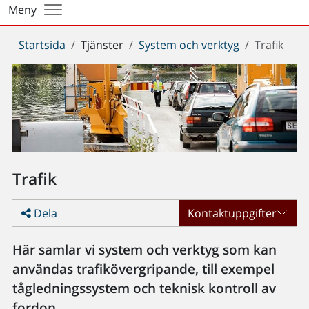
Meny
Du
Startsida
Tjänster
System och verktyg
Trafik
är
här:
Trafik
Dela
Kontaktuppgifter
Här samlar vi system och verktyg som kan
användas trafikövergripande, till exempel
tågledningssystem och teknisk kontroll av
fordon.