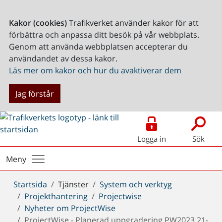
Kakor (cookies)
Trafikverket använder kakor för att
förbättra och anpassa ditt besök på vår webbplats.
Genom att använda webbplatsen accepterar du
användandet av dessa kakor.
Läs mer om kakor och hur du avaktiverar dem
Jag förstår
Logga in
Sök
Meny
Du
Startsida
Tjänster
System och verktyg
är
Projekthantering
Projectwise
här:
Nyheter om ProjectWise
ProjectWise - Planerad uppgradering PW2023 21-