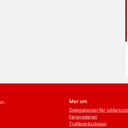
Mer om
or.
Delegationen för sjöfartss
Färjerederiet
Trafikverksskolan