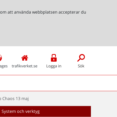
Genom att använda webbplatsen accepterar du
ages
trafikverket.se
Logga in
Sök
p Chaos 13 maj
System och verktyg