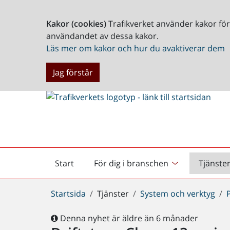
Kakor (cookies)
Trafikverket använder kakor fö
användandet av dessa kakor.
Läs mer om kakor och hur du avaktiverar dem
Jag förstår
Start
För dig i branschen
Tjänste
Startsida
Du
Startsida
Tjänster
System och verktyg
är
här:
Denna nyhet är äldre än 6 månader