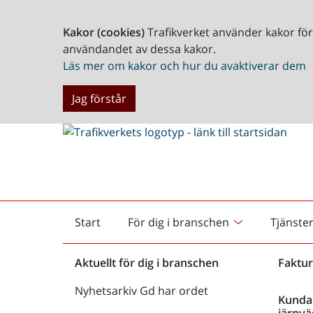
Kakor (cookies)
Trafikverket använder kakor fö
användandet av dessa kakor.
Läs mer om kakor och hur du avaktiverar dem
Jag förstår
Start
För dig i branschen
Tjänste
Startsida
Aktuellt för dig i branschen
Faktur
Nyhetsarkiv Gd har ordet
Kunda
järnvä