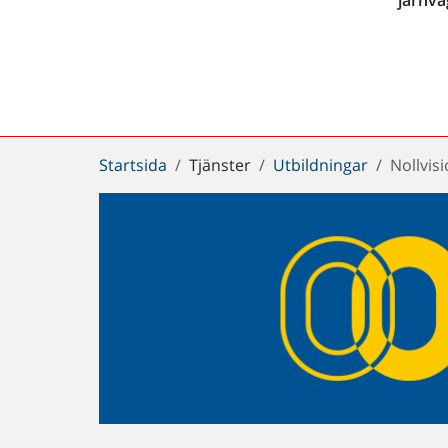
Du
Startsida
Tjänster
Utbildningar
Nollvis
är
här: