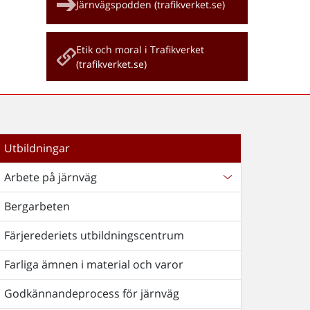
Järnvägspodden (trafikverket.se)
Etik och moral i Trafikverket
(trafikverket.se)
Utbildningar
Arbete på järnväg
Bergarbeten
Färjerederiets utbildningscentrum
Farliga ämnen i material och varor
Godkännandeprocess för järnväg