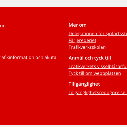
Mer om
or.
Delegationen för sjöfartss
Färjerederiet
Trafikverksskolan
trafikinformation och akuta
Anmäl och tyck till
Trafikverkets visselblåsarf
Tyck till om webbplatsen
Tillgänglighet
Tillgänglighetsredogörelse 