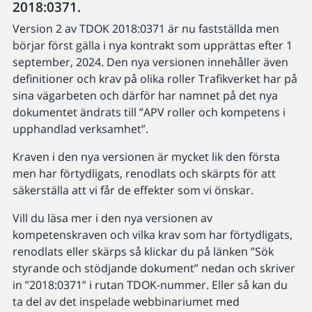
2018:0371.
Version 2 av TDOK 2018:0371 är nu fastställda men
börjar först gälla i nya kontrakt som upprättas efter 1
september, 2024. Den nya versionen innehåller även
definitioner och krav på olika roller Trafikverket har på
sina vägarbeten och därför har namnet på det nya
dokumentet ändrats till ”APV roller och kompetens i
upphandlad verksamhet”.
Kraven i den nya versionen är mycket lik den första
men har förtydligats, renodlats och skärpts för att
säkerställa att vi får de effekter som vi önskar.
Vill du läsa mer i den nya versionen av
kompetenskraven och vilka krav som har förtydligats,
renodlats eller skärps så klickar du på länken ”Sök
styrande och stödjande dokument” nedan och skriver
in ”2018:0371” i rutan TDOK-nummer. Eller så kan du
ta del av det inspelade webbinariumet med