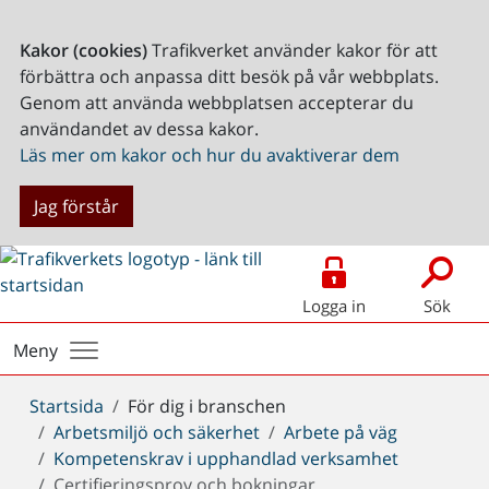
Kakor (cookies)
Trafikverket använder kakor för att
förbättra och anpassa ditt besök på vår webbplats.
Genom att använda webbplatsen accepterar du
användandet av dessa kakor.
Läs mer om kakor och hur du avaktiverar dem
Jag förstår
Logga in
Sök
Meny
Du
Startsida
För dig i branschen
är
Arbetsmiljö och säkerhet
Arbete på väg
här:
Kompetenskrav i upphandlad verksamhet
Certifieringsprov och bokningar