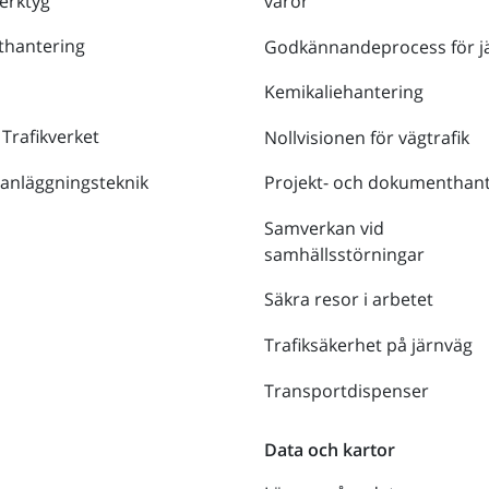
verktyg
varor
thantering
Godkännandeprocess för j
Kemikaliehantering
 Trafikverket
Nollvisionen för vägtrafik
 anläggningsteknik
Projekt- och dokumenthant
Samverkan vid
samhällsstörningar
Säkra resor i arbetet
Trafiksäkerhet på järnväg
Transportdispenser
Data och kartor