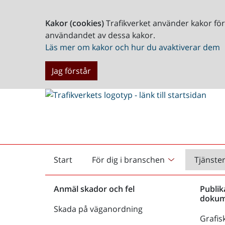
Kakor (cookies)
Trafikverket använder kakor fö
användandet av dessa kakor.
Läs mer om kakor och hur du avaktiverar dem
Jag förstår
Start
För dig i branschen
Tjänste
Startsida
Anmäl skador och fel
Publik
dokum
Skada på väganordning
Grafisk