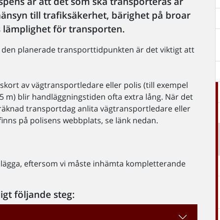
spens är att det som ska transporteras är
nsyn till trafiksäkerhet, bärighet på broar
lämplighet för transporten.
 den planerade transporttidpunkten är det viktigt att
kort av vägtransportledare eller polis (till exempel
5 m) blir handläggningstiden ofta extra lång. När det
eräknad transportdag anlita vägtransportledare eller
 finns på polisens webbplats, se länk nedan.
ndlägga, eftersom vi måste inhämta kompletterande
gt följande steg: