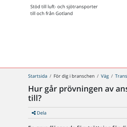
Stöd till luft- och sjötransporter
till och från Gotland
Du
Startsida
För dig i branschen
Väg
Tran
är
Hur går prövningen av a
här:
till?
Dela