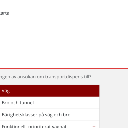
karta
ngen av ansökan om transportdispens till?
Väg
Bro och tunnel
Bärighetsklasser på väg och bro
Funktionellt prioriterat vägnät