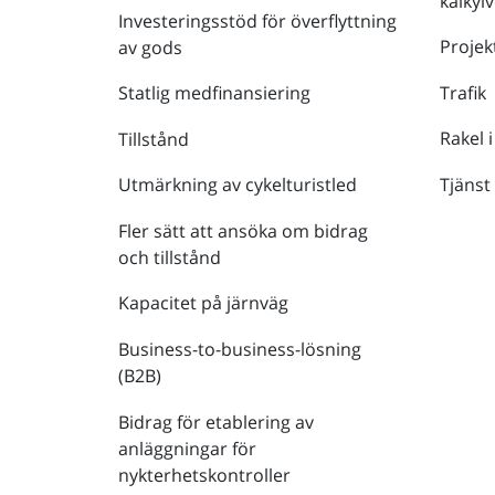
kalkyl
Investeringsstöd för överflyttning
Projek
av gods
Trafik
Statlig medfinansiering
Rakel i
Tillstånd
Tjänst
Utmärkning av cykelturistled
Fler sätt att ansöka om bidrag
och tillstånd
Kapacitet på järnväg
Business-to-business-lösning
(B2B)
Bidrag för etablering av
anläggningar för
nykterhetskontroller