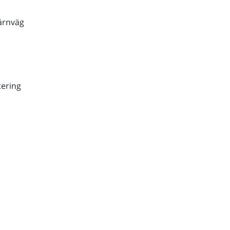
ärnväg
ering