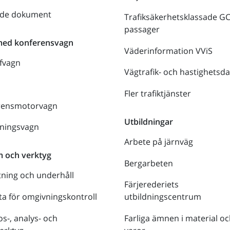
nde dokument
Trafiksäkerhetsklassade G
passager
med konferensvagn
Väderinformation VViS
fvagn
Vägtrafik- och hastighetsda
Fler trafiktjänster
rensmotorvagn
Utbildningar
lningsvagn
Arbete på järnväg
m och verktyg
Bergarbeten
tning och underhåll
Färjerederiets
a för omgivningskontroll
utbildningscentrum
s-, analys- och
Farliga ämnen i material oc