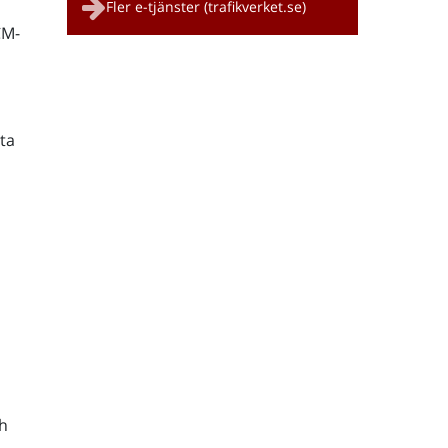
Fler e-tjänster (trafikverket.se)
CM-
ta
h