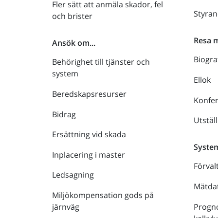
Fler sätt att anmäla skador, fel
Styra
och brister
Resa 
Ansök om...
Biogra
Behörighet till tjänster och
system
Ellok
Beredskapsresurser
Konfe
Bidrag
Utstäl
Ersättning vid skada
Syste
Inplacering i master
Förval
Ledsagning
Mätdat
Miljökompensation gods på
Progno
järnväg