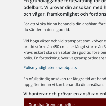
En grundläggande förutsättning för di
odelbart. Vi prövar din ansökan med hä
och vägar, framkomlighet och fordons 
För att vi ska hinna behandla din ansökan före
du sänder in den i god tid.
Vid höga vikter och vid transport som kräver es
bredd större än 450 cm eller längd större än 3
krävs eskort ska den sökande i god tid före b
polis. En förteckning över vägtransportledare
Polismyndighetens webbplats
En ofullständig ansökan tar längre tid att ha
uppgifter innan vi kan behandla din ansökan.
Vi hanterar och prövar en ansökan enli
Granskar ärendeuppgifter