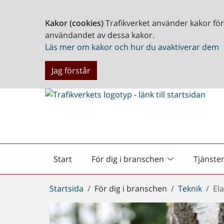
Kakor (cookies)
Trafikverket använder kakor fö
användandet av dessa kakor.
Läs mer om kakor och hur du avaktiverar dem
Jag förstår
Start
För dig i branschen
Tjänste
Startsida
Du
Startsida
För dig i branschen
Teknik
El
är
här: