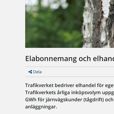
Elabonnemang och elhan
Dela
Trafikverket bedriver elhandel för eg
Trafikverkets årliga inköpsvolym uppgå
GWh för järnvägskunder (tågdrift) och
anläggningar.