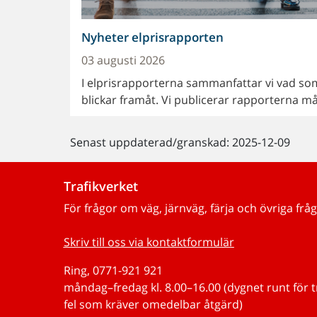
Nyheter elprisrapporten
03 augusti 2026
I elprisrapporterna sammanfattar vi vad som 
blickar framåt. Vi publicerar rapporterna m
Senast uppdaterad/granskad: 2025-12-09
Trafikverket
För frågor om väg, järnväg, färja och övriga fråg
Skriv till oss via kontaktformulär
Ring, 0771-921 921
måndag–fredag kl. 8.00–16.00 (dygnet runt för 
fel som kräver omedelbar åtgärd)