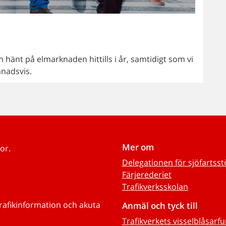
hänt på elmarknaden hittills i år, samtidigt som vi
ånadsvis.
Mer om
or.
Delegationen för sjöfartss
Färjerederiet
Trafikverksskolan
trafikinformation och akuta
Anmäl och tyck till
Trafikverkets visselblåsarf