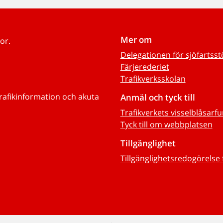
Mer om
or.
Delegationen för sjöfartss
Färjerederiet
Trafikverksskolan
trafikinformation och akuta
Anmäl och tyck till
Trafikverkets visselblåsarf
Tyck till om webbplatsen
Tillgänglighet
Tillgänglighetsredogörelse 