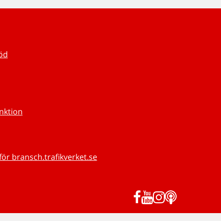
töd
unktion
för bransch.trafikverket.se
Facebook
YouTube
Instagram
Podd