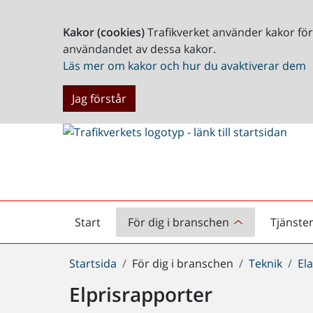
Kakor (cookies)
Trafikverket använder kakor fö
användandet av dessa kakor.
Läs mer om kakor och hur du avaktiverar dem
Jag förstår
Start
För dig i branschen
Tjänste
Startsida
Du
Startsida
För dig i branschen
Teknik
El
är
Elprisrapporter
här: