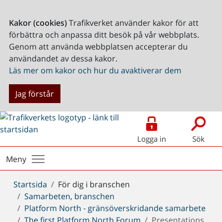
Kakor (cookies)
Trafikverket använder kakor för att
förbättra och anpassa ditt besök på vår webbplats.
Genom att använda webbplatsen accepterar du
användandet av dessa kakor.
Läs mer om kakor och hur du avaktiverar dem
Jag förstår
Logga in
Sök
Meny
Du
Startsida
För dig i branschen
är
Samarbeten, branschen
här:
Platform North - gränsöverskridande samarbete
The first Platform North Forum
Presentations