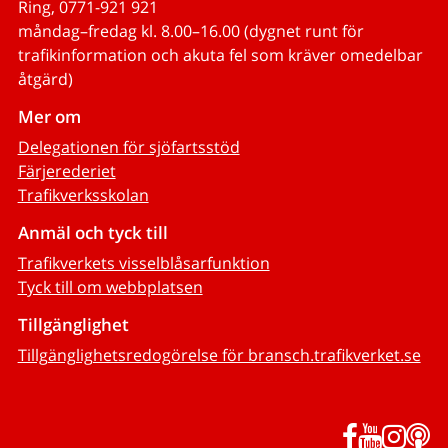
Ring, 0771-921 921
måndag–fredag kl. 8.00–16.00 (dygnet runt för
trafikinformation och akuta fel som kräver omedelbar
åtgärd)
Mer om
Delegationen för sjöfartsstöd
Färjerederiet
Trafikverksskolan
Anmäl och tyck till
Trafikverkets visselblåsarfunktion
Tyck till om webbplatsen
Tillgänglighet
Tillgänglighetsredogörelse för bransch.trafikverket.se
Facebook
YouTub
Inst
P