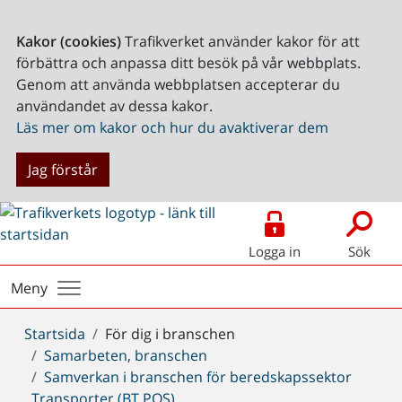
Kakor (cookies)
Trafikverket använder kakor för att
förbättra och anpassa ditt besök på vår webbplats.
Genom att använda webbplatsen accepterar du
användandet av dessa kakor.
Läs mer om kakor och hur du avaktiverar dem
Jag förstår
Logga in
Sök
Meny
Du
Startsida
För dig i branschen
är
Samarbeten, branschen
här:
Samverkan i branschen för beredskapssektor
Transporter (BT POS)