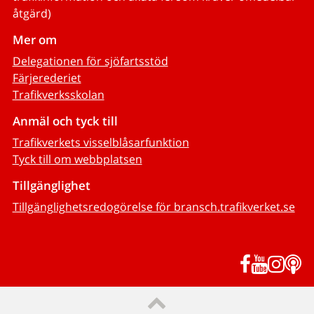
åtgärd)
Mer om
Delegationen för sjöfartsstöd
Färjerederiet
Trafikverksskolan
Anmäl och tyck till
Trafikverkets visselblåsarfunktion
Tyck till om webbplatsen
Tillgänglighet
Tillgänglighetsredogörelse för bransch.trafikverket.se
Facebook
YouTub
Inst
P
Till sidans topp