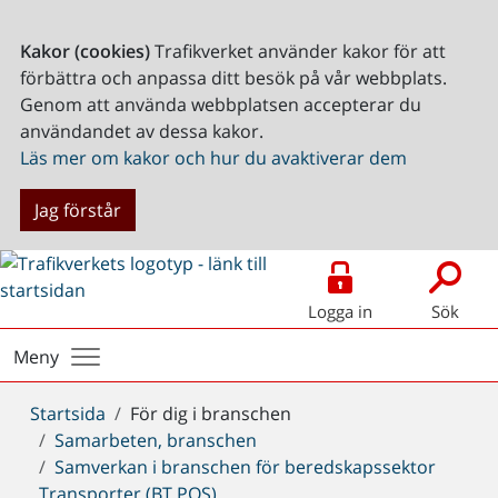
Kakor (cookies)
Trafikverket använder kakor för att
förbättra och anpassa ditt besök på vår webbplats.
Genom att använda webbplatsen accepterar du
användandet av dessa kakor.
Läs mer om kakor och hur du avaktiverar dem
Jag förstår
Logga in
Sök
Meny
Du
Startsida
För dig i branschen
är
Samarbeten, branschen
här:
Samverkan i branschen för beredskapssektor
Transporter (BT POS)