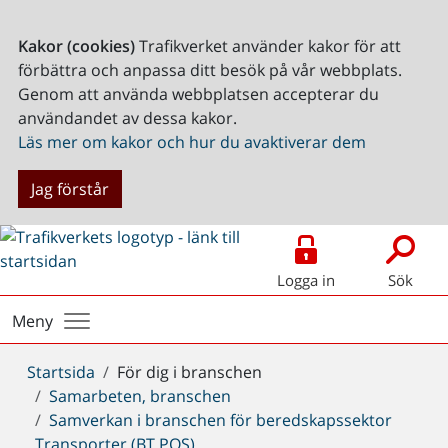
Kakor (cookies)
Trafikverket använder kakor för att
förbättra och anpassa ditt besök på vår webbplats.
Genom att använda webbplatsen accepterar du
användandet av dessa kakor.
Läs mer om kakor och hur du avaktiverar dem
Jag förstår
Logga in
Sök
Meny
Du
Startsida
För dig i branschen
är
Samarbeten, branschen
här:
Samverkan i branschen för beredskapssektor
Transporter (BT POS)