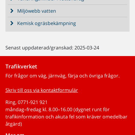
Miljöwebb vatten
Kemisk ogräsbekämpning
Senast uppdaterad/granskad: 2025-03-24
Trafikverket
För frågor om väg, järnväg, färja och övriga frågor.
Skriv till oss via kontaktformulär
Ring, 0771-921 921
måndag–fredag kl. 8.00–16.00 (dygnet runt för
trafikinformation och akuta fel som kräver omedelbar
åtgärd)