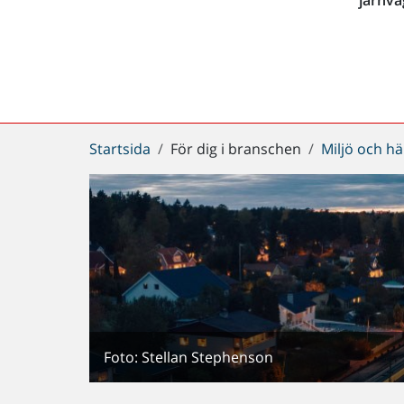
Du
Startsida
För dig i branschen
Miljö och hä
är
här:
Foto: Stellan Stephenson