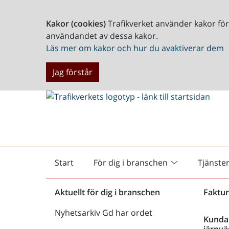
Kakor (cookies)
Trafikverket använder kakor fö
användandet av dessa kakor.
Läs mer om kakor och hur du avaktiverar dem
Jag förstår
Start
För dig i branschen
Tjänste
Startsida
Aktuellt för dig i branschen
Faktur
Nyhetsarkiv Gd har ordet
Kunda
järnvä