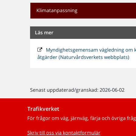
Klimatanpassning
Läs mer
Myndighetsgemensam vägledning om kl
åtgärder (Naturvårdsverkets webbplats)
Senast uppdaterad/granskad: 2026-06-02
Trafikverket
För frågor om väg, järnväg, färja och övriga fråg
Skriv till oss via kontaktformulär