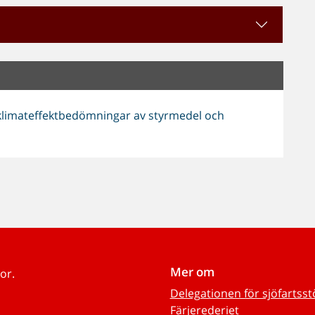
imateffektbedömningar av styrmedel och
Mer om
or.
Delegationen för sjöfartss
Färjerederiet