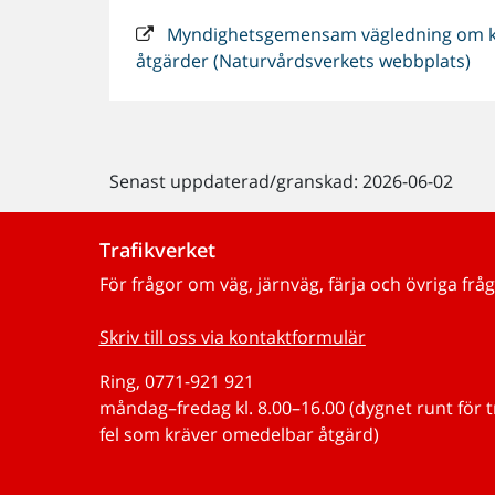
Myndighetsgemensam vägledning om kl
åtgärder (Naturvårdsverkets webbplats)
Senast uppdaterad/granskad: 2026-06-02
Trafikverket
För frågor om väg, järnväg, färja och övriga fråg
Skriv till oss via kontaktformulär
Ring, 0771-921 921
måndag–fredag kl. 8.00–16.00 (dygnet runt för 
fel som kräver omedelbar åtgärd)