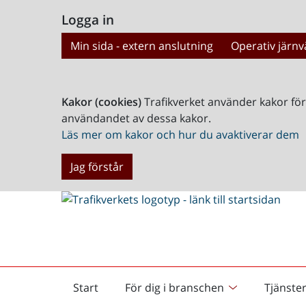
Logga in
Min sida - extern anslutning
Operativ järnv
Kakor (cookies)
Trafikverket använder kakor fö
användandet av dessa kakor.
Läs mer om kakor och hur du avaktiverar dem
Jag förstår
Start
För dig i branschen
Tjänste
Startsida