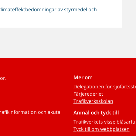
imateffektbedömningar av styrmedel och
Mer om
or.
Delegationen för sjöfartss
Färjerederiet
Trafikverksskolan
trafikinformation och akuta
Anmäl och tyck till
Trafikverkets visselblåsarf
Tyck till om webbplatsen