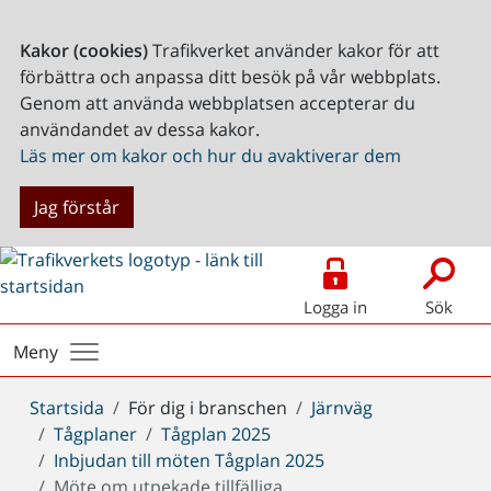
Kakor (cookies)
Trafikverket använder kakor för att
förbättra och anpassa ditt besök på vår webbplats.
Genom att använda webbplatsen accepterar du
användandet av dessa kakor.
Läs mer om kakor och hur du avaktiverar dem
Jag förstår
Logga in
Sök
Meny
Du
Startsida
För dig i branschen
Järnväg
är
Tågplaner
Tågplan 2025
här:
Inbjudan till möten Tågplan 2025
Möte om utpekade tillfälliga