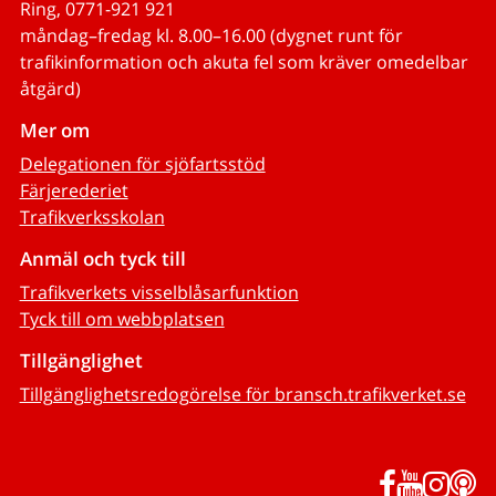
Ring, 0771-921 921
måndag–fredag kl. 8.00–16.00 (dygnet runt för
trafikinformation och akuta fel som kräver omedelbar
åtgärd)
Mer om
Delegationen för sjöfartsstöd
Färjerederiet
Trafikverksskolan
Anmäl och tyck till
Trafikverkets visselblåsarfunktion
Tyck till om webbplatsen
Tillgänglighet
Tillgänglighetsredogörelse för bransch.trafikverket.se
Facebook
YouTub
Inst
P