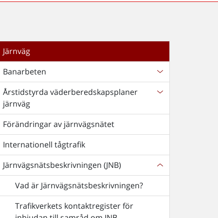
Järnväg
Banarbeten
Årstidstyrda väderberedskapsplaner
järnväg
Förändringar av järnvägsnätet
Internationell tågtrafik
Järnvägsnätsbeskrivningen (JNB)
Vad är Järnvägsnätsbeskrivningen?
Trafikverkets kontaktregister för
inbjudan till samråd om JNB