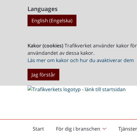
Languages
English (Engelska)
Kakor (cookies)
Trafikverket använder kakor fö
användandet av dessa kakor.
Läs mer om kakor och hur du avaktiverar dem
Jag förstår
Start
För dig i branschen
Tjänste
Startsida