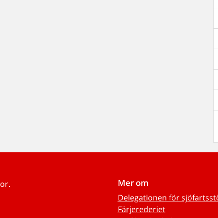
Mer om
or.
Delegationen för sjöfartss
Färjerederiet