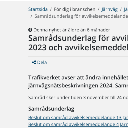
Du
Startsida
För dig i branschen
Järnväg
J
är
Samrådsunderlag för avvikelsemeddelande 
här:
Denna nyhet är äldre än 6 månader
Samrådsunderlag för avvi
2023 och avvikelsemeddel
Dela
Trafikverket avser att ändra innehåll
järnvägsnätsbeskrivningen 2024. Sam
Samråd sker under tiden 3 november till 24 
Samrådsunderlag
Beslut om samråd avvikelsemeddelande 13 Järn
Beslut om samråd avvikelsemeddelande 4 Järnv