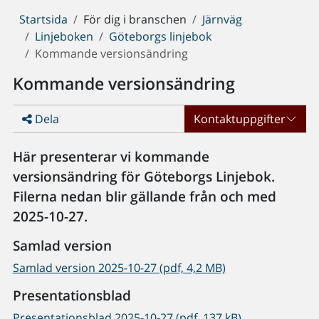
Du
Startsida
För dig i branschen
Järnväg
är
Linjeboken
Göteborgs linjebok
här:
Kommande versionsändring
Kommande versionsändring
Dela
Kontaktuppgifter
Här presenterar vi kommande
versionsändring för Göteborgs Linjebok.
Filerna nedan blir gällande från och med
2025-10-27.
Samlad version
Samlad version 2025-10-27 (pdf, 4,2 MB)
Presentationsblad
Presentationsblad 2025-10-27 (pdf, 137 kB)