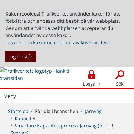
Kakor (cookies)
Trafikverket använder kakor för att
förbättra och anpassa ditt besök på vår webbplats.
Genom att använda webbplatsen accepterar du
användandet av dessa kakor.
Läs mer om kakor och hur du avaktiverar dem
Jag förstår
Logga in
Sök
Meny
Du
Startsida
För dig i branschen
Järnväg
är
Kapacitet
här:
Smartare Kapacitetsprocess Järnväg (fd TTR
Sverige)