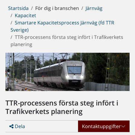
Du
Startsida
För dig i branschen
Järnväg
är
Kapacitet
här:
Smartare Kapacitetsprocess Järnväg (fd TTR
Sverige)
TTR-processens första steg infört i Trafikverkets
planering
TTR-processens första steg infört i
Trafikverkets planering
Dela
Kontaktuppgifter