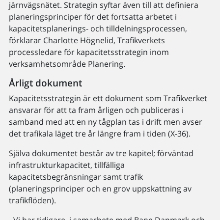
järnvägsnätet. Strategin syftar även till att definiera
planeringsprinciper för det fortsatta arbetet i
kapacitetsplanerings- och tilldelningsprocessen,
förklarar Charlotte Högnelid, Trafikverkets
processledare för kapacitetsstrategin inom
verksamhetsområde Planering.
Årligt dokument
Kapacitetsstrategin är ett dokument som Trafikverket
ansvarar för att ta fram årligen och publiceras i
samband med att en ny tågplan tas i drift men avser
det trafikala läget tre år längre fram i tiden (X-36).
Själva dokumentet består av tre kapitel; förväntad
infrastrukturkapacitet, tillfälliga
kapacitetsbegränsningar samt trafik
(planeringsprinciper och en grov uppskattning av
trafikflöden).
- Vi har tidigare, i samarbete med Bane Danmark och