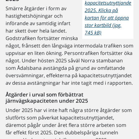
kapacitetsutnyttjande
Smärre åtgärder i form av
2025. Klicka på
hastighetshöjningar och
kartan för att öppna
införande av samtidig infart
stor kartbild (jpg,
har skett över hela landet.
745 kB)
Godstrafiken fortsätter minska
något, frånsett den långväga intermodala trafiken som
uppvisar en liten ökning. Persontrafiken fortsätter öka
något. Under hösten 2025 såväl Norra stambanan
som Ådalsbana avstängda på grund av omfattande
översvämningar, effekterna på kapacitetsutnyttjandet
av dessa avstängningar har inte tagit med i rapporten.
Åtgärder i urval som förbättrat
järnvägskapaciteten under 2025
Under 2025 har vi inte haft några större åtgärder som
slutförts som påverkat kapacitetsutnyttjandet,
däremot pågår under året flera större arbeten som
får effekt först 2025. Den dubbelspåriga tunneln