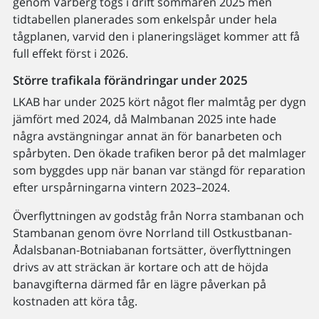
genom Varberg togs i drift sommaren 2025 men
tidtabellen planerades som enkelspår under hela
tågplanen, varvid den i planeringsläget kommer att få
full effekt först i 2026.
Större trafikala förändringar under 2025
LKAB har under 2025 kört något fler malmtåg per dygn
jämfört med 2024, då Malmbanan 2025 inte hade
några avstängningar annat än för banarbeten och
spårbyten. Den ökade trafiken beror på det malmlager
som byggdes upp när banan var stängd för reparation
efter urspårningarna vintern 2023–2024.
Överflyttningen av godståg från Norra stambanan och
Stambanan genom övre Norrland till Ostkustbanan-
Ådalsbanan-Botniabanan fortsätter, överflyttningen
drivs av att sträckan är kortare och att de höjda
banavgifterna därmed får en lägre påverkan på
kostnaden att köra tåg.