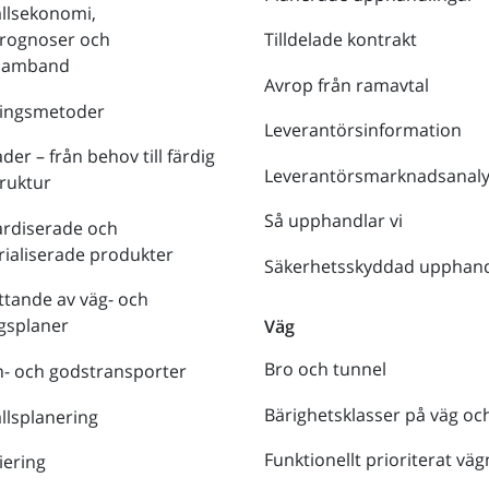
llsekonomi,
prognoser och
Tilldelade kontrakt
tsamband
Avrop från ramavtal
ringsmetoder
Leverantörsinformation
der – från behov till färdig
Leverantörsmarknadsanaly
truktur
Så upphandlar vi
ardiserade och
rialiserade produkter
Säkerhetsskyddad upphand
tande av väg- och
gsplaner
Väg
Bro och tunnel
- och godstransporter
Bärighetsklasser på väg oc
lsplanering
Funktionellt prioriterat väg
iering