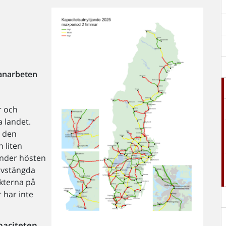
banarbeten
r och
a landet.
t den
 liten
Under hösten
avstängda
kterna på
 har inte
paciteten