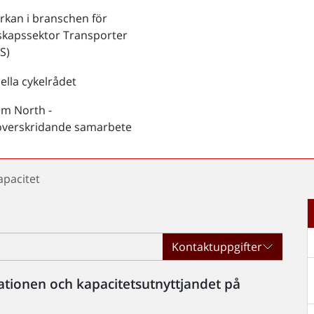
kan i branschen för
skapssektor Transporter
S)
ella cykelrådet
rm North -
överskridande samarbete
apacitet
Kontaktuppgifter
ationen och kapacitetsutnyttjandet på