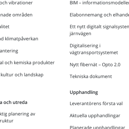
 och vibrationer
BIM – informationsmodelle
enade områden
Elabonnemang och elhande
litet
Ett nytt digitalt signalsyste
järnvägen
ad klimatpåverkan
Digitalisering i
antering
vägtransportsystemet
al och kemiska produkter
Nytt fibernät – Opto 2.0
 kultur och landskap
Tekniska dokument
n
Upphandling
a och utreda
Leverantörens första val
ktig planering av
Aktuella upphandlingar
truktur
Planerade upphandlingar