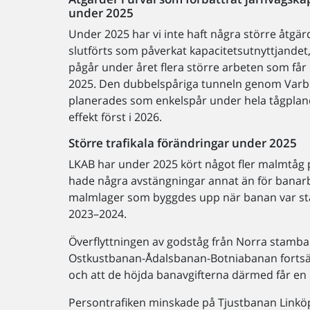
under 2025
Under 2025 har vi inte haft några större åtgä
slutförts som påverkat kapacitetsutnyttjande
pågår under året flera större arbeten som får 
2025. Den dubbelspåriga tunneln genom Varbe
planerades som enkelspår under hela tågplanen
effekt först i 2026.
Större trafikala förändringar under 2025
LKAB har under 2025 kört något fler malmtåg
hade några avstängningar annat än för banarb
malmlager som byggdes upp när banan var stä
2023–2024.
Överflyttningen av godståg från Norra stamb
Ostkustbanan-Ådalsbanan-Botniabanan fortsätte
och att de höjda banavgifterna därmed får en 
Persontrafiken minskade på Tjustbanan Linköpin