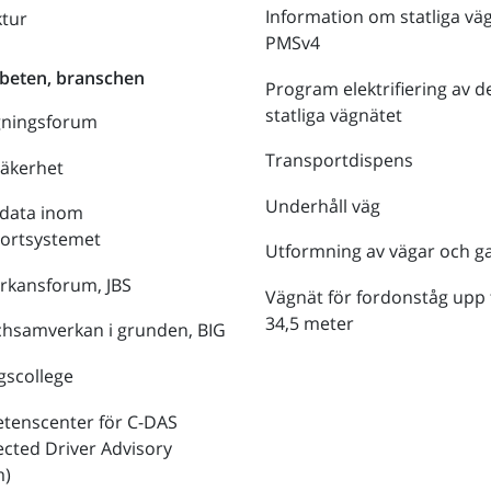
Information om statliga vä
ktur
PMSv4
beten, branschen
Program elektrifiering av d
statliga vägnätet
gningsforum
Transportdispens
säkerhet
Underhåll väg
data inom
portsystemet
Utformning av vägar och g
rkansforum, JBS
Vägnät för fordonståg upp t
34,5 meter
hsamverkan i grunden, BIG
gscollege
tenscenter för C-DAS
cted Driver Advisory
m)