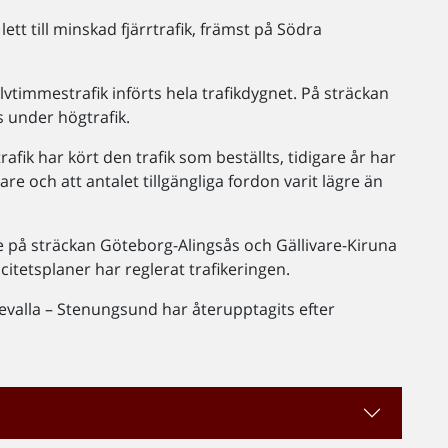
t till minskad fjärrtrafik, främst på Södra
timmestrafik införts hela trafikdygnet. På sträckan
 under högtrafik.
fik har kört den trafik som beställts, tidigare år har
re och att antalet tillgängliga fordon varit lägre än
e på sträckan Göteborg-Alingsås och Gällivare-Kiruna
tetsplaner har reglerat trafikeringen.
valla – Stenungsund har återupptagits efter