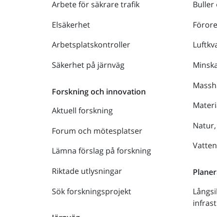
Arbete för säkrare trafik
Buller
Elsäkerhet
Föror
Arbetsplatskontroller
Luftkva
Säkerhet på järnväg
Minsk
Massh
Forskning och innovation
Materi
Aktuell forskning
Natur,
Forum och mötesplatser
Vatte
Lämna förslag på forskning
Riktade utlysningar
Planer
Sök forskningsprojekt
Långsi
infras