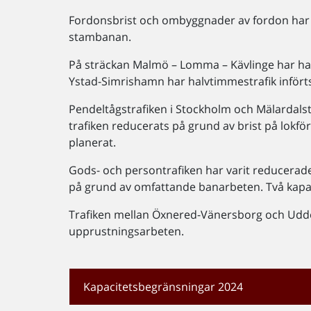
Fordonsbrist och ombyggnader av fordon har let
stambanan.
På sträckan Malmö – Lomma – Kävlinge har halv
Ystad-Simrishamn har halvtimmestrafik införts
Pendeltågstrafiken i Stockholm och Mälardalstra
trafiken reducerats på grund av brist på lokföra
planerat.
Gods- och persontrafiken har varit reducerad
på grund av omfattande banarbeten. Två kapaci
Trafiken mellan Öxnered-Vänersborg och Udde
upprustningsarbeten.
Kapacitetsbegränsningar 2024