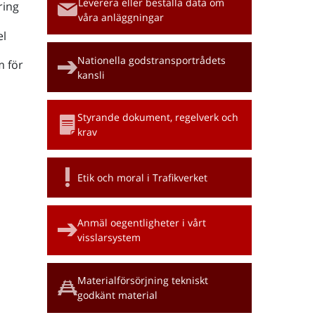
Leverera eller beställa data om
ring
våra anläggningar
l
Nationella godstransportrådets
m för
kansli
Styrande dokument, regelverk och
krav
Etik och moral i Trafikverket
Anmäl oegentligheter i vårt
visslarsystem
Materialförsörjning tekniskt
godkänt material