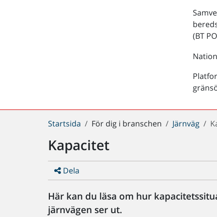
Samver
bered
(BT PO
Nation
Platfo
gräns
Du
Startsida
För dig i branschen
Järnväg
K
är
Kapacitet
här:
Dela
Här kan du läsa om hur kapacitetssitu
järnvägen ser ut.