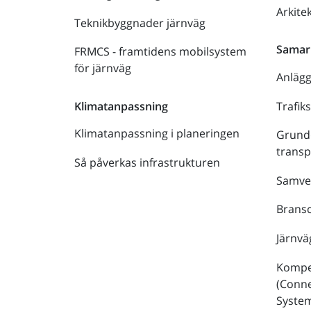
Arkite
Teknikbyggnader järnväg
Samar
FRMCS - framtidens mobilsystem
för järnväg
Anläg
Trafik
Klimatanpassning
Klimatanpassning i planeringen
Grund
trans
Så påverkas infrastrukturen
Samve
Bransc
Järnvä
Kompe
(Conne
Syste