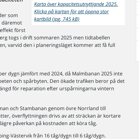
Karta över kapacitetsutnyttjande 2025.
Klicka på kartan för att öppna stor
rder som
kartbild (jpg, 745 kB)
t, däremot
effekt först
rg togs i drift sommaren 2025 men tidtabellen
, varvid den i planeringsläget kommer att få full
 per dygn jämfört med 2024, då Malmbanan 2025 inte
eten och spårbyten. Den ökade trafiken beror på det
ngd för reparation efter urspårningarna vintern
anan och Stambanan genom övre Norrland till
r, överflyttningen drivs av att sträckan är kortare
lägre påverkan på kostnaden att köra tåg.
g-Västervik från 16 tåg/dygn till 6 tåg/dygn.