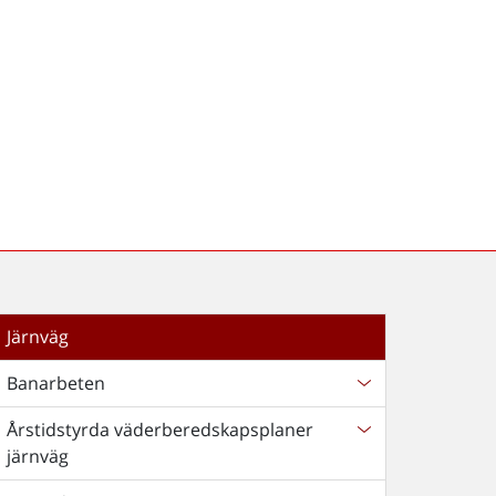
Järnväg
Banarbeten
Årstidstyrda väderberedskapsplaner
järnväg