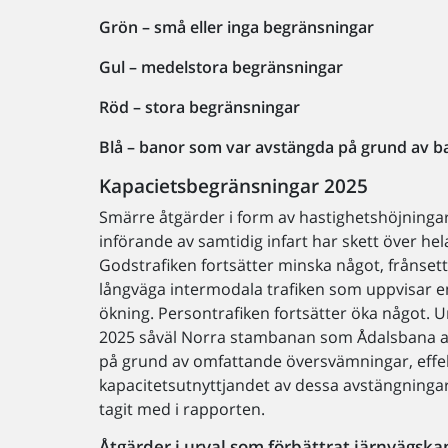
Grön – små eller inga begränsningar
Gul – medelstora begränsningar
Röd – stora begränsningar
Blå – banor som var avstängda på grund av 
Kapacietsbegränsningar 2025
Smärre åtgärder i form av hastighetshöjninga
införande av samtidig infart har skett över hel
Godstrafiken fortsätter minska något, frånset
långväga intermodala trafiken som uppvisar en
ökning. Persontrafiken fortsätter öka något. 
2025 såväl Norra stambanan som Ådalsbana 
på grund av omfattande översvämningar, effe
kapacitetsutnyttjandet av dessa avstängningar
tagit med i rapporten.
Åtgärder i urval som förbättrat järnvägska