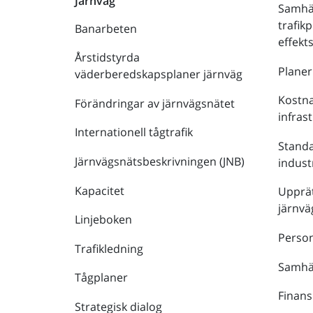
Järnväg
Samhä
trafik
Banarbeten
effek
Årstidstyrda
Plane
väderberedskapsplaner järnväg
Kostna
Förändringar av järnvägsnätet
infras
Internationell tågtrafik
Stand
Järnvägsnätsbeskrivningen (JNB)
indust
Kapacitet
Upprät
järnvä
Linjeboken
Person
Trafikledning
Samhäl
Tågplaner
Finans
Strategisk dialog