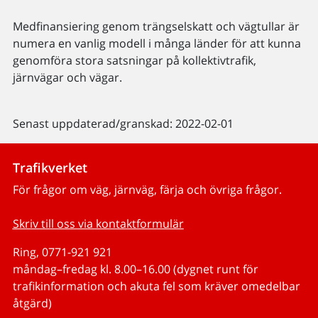
Medfinansiering genom trängselskatt och vägtullar är
numera en vanlig modell i många länder för att kunna
genomföra stora satsningar på kollektivtrafik,
järnvägar och vägar.
Senast uppdaterad/granskad: 2022-02-01
Trafikverket
För frågor om väg, järnväg, färja och övriga frågor.
Skriv till oss via kontaktformulär
Ring, 0771-921 921
måndag–fredag kl. 8.00–16.00 (dygnet runt för
trafikinformation och akuta fel som kräver omedelbar
åtgärd)