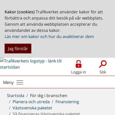
Kakor (cookies)
Trafikverket använder kakor för att
förbättra och anpassa ditt besök på vår webbplats.
Genom att använda webbplatsen accepterar du
användandet av dessa kakor.
Läs mer om kakor och hur du avaktiverar dem
Jag förstår
Logga in
Sök
Meny
Du
Startsida
För dig i branschen
är
Planera och utreda
Finansiering
här:
Västsvenska paketet
Så finansieras Västsvenska paketet