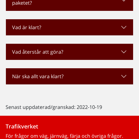
paketet?
Vad är klart?
Vad återstår att göra?
När ska allt vara klart?
Senast uppdaterad/granskad: 2022-10-19
Trafikverket
För frågor om väg, järnväg, färja och övriga frågor.