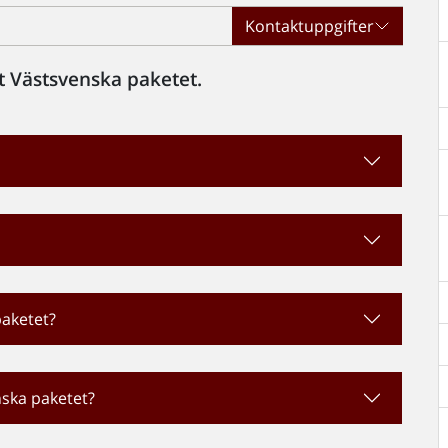
Kontaktuppgifter
et Västsvenska paketet.
paketet?
nska paketet?