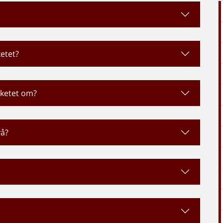
etet?
aketet om?
vå?