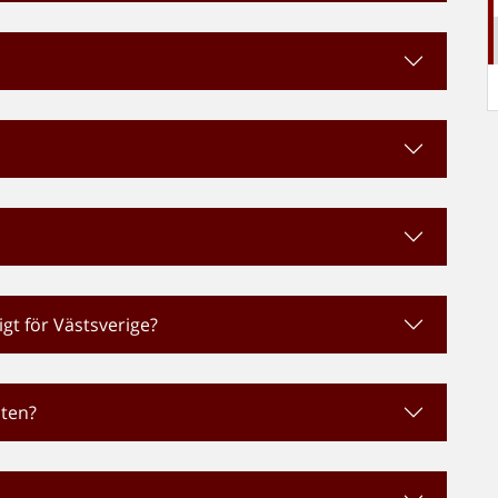
igt för Västsverige?
aten?