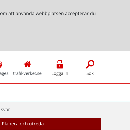
Genom att använda webbplatsen accepterar du
ages
trafikverket.se
Logga in
Sök
 svar
Planera och utreda