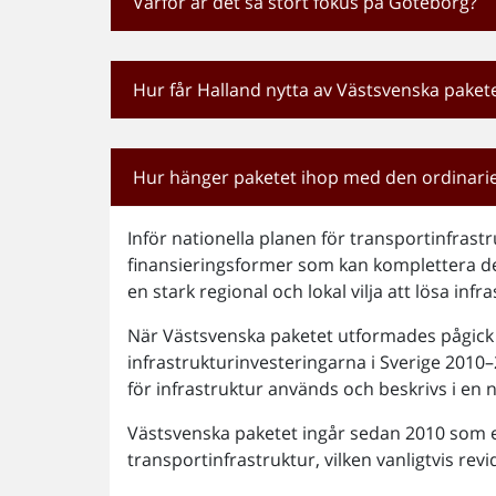
Varför är det så stort fokus på Göteborg?
Hur får Halland nytta av Västsvenska paket
Hur hänger paketet ihop med den ordinarie
Inför nationella planen för transportinfrast
finansieringsformer som kan komplettera de
en stark regional och lokal vilja att lösa in
När Västsvenska paketet utformades pågick 
infrastrukturinvesteringarna i Sverige 2010
för infrastruktur används och beskrivs i en n
Västsvenska paketet ingår sedan 2010 som en
transportinfrastruktur, vilken vanligtvis revi