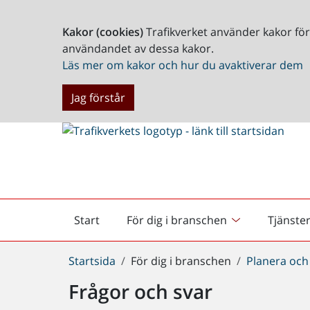
Kakor (cookies)
Trafikverket använder kakor fö
användandet av dessa kakor.
Läs mer om kakor och hur du avaktiverar dem
Jag förstår
Start
För dig i branschen
Tjänste
Startsida
Du
Startsida
För dig i branschen
Planera och
är
Frågor och svar
här: