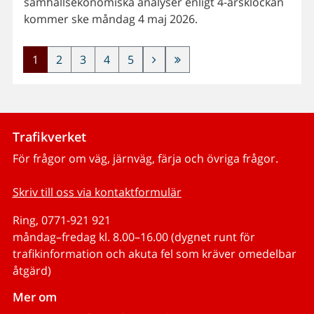
samhällsekonomiska analyser enligt 4-årsklockan
kommer ske måndag 4 maj 2026.
1
2
3
4
5
Trafikverket
För frågor om väg, järnväg, färja och övriga frågor.
Skriv till oss via kontaktformulär
Ring, 0771-921 921
måndag–fredag kl. 8.00–16.00 (dygnet runt för
trafikinformation och akuta fel som kräver omedelbar
åtgärd)
Mer om