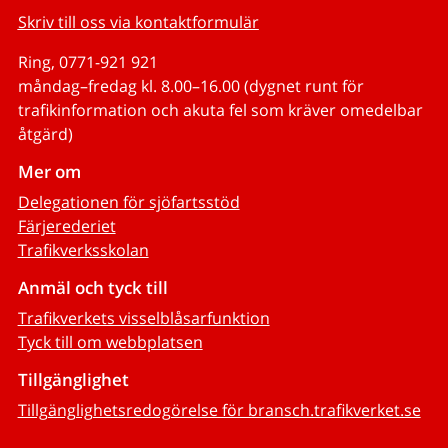
Skriv till oss via kontaktformulär
Ring, 0771-921 921
måndag–fredag kl. 8.00–16.00 (dygnet runt för
trafikinformation och akuta fel som kräver omedelbar
åtgärd)
Mer om
Delegationen för sjöfartsstöd
Färjerederiet
Trafikverksskolan
Anmäl och tyck till
Trafikverkets visselblåsarfunktion
Tyck till om webbplatsen
Tillgänglighet
Tillgänglighetsredogörelse för bransch.trafikverket.se