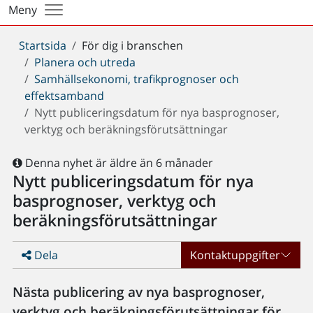
Meny
Du
Startsida
För dig i branschen
är
Planera och utreda
här:
Samhällsekonomi, trafikprognoser och
effektsamband
Nytt publiceringsdatum för nya basprognoser,
verktyg och beräkningsförutsättningar
Denna nyhet är äldre än 6 månader
Nytt publiceringsdatum för nya
basprognoser, verktyg och
beräkningsförutsättningar
Dela
Kontaktuppgifter
Nästa publicering av nya basprognoser,
verktyg och beräkningsförutsättningar för