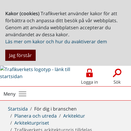
Kakor (cookies)
Trafikverket använder kakor för att
förbättra och anpassa ditt besök på vår webbplats.
Genom att använda webbplatsen accepterar du
användandet av dessa kakor.
Läs mer om kakor och hur du avaktiverar dem
Jag förstår
Logga in
Sök
Meny
Du
Startsida
För dig i branschen
är
Planera och utreda
Arkitektur
här:
Arkitekturpriset
Trafikverkets arkitekturpris tilldelas