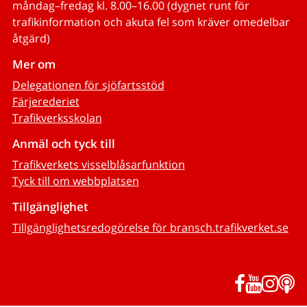
måndag–fredag kl. 8.00–16.00 (dygnet runt för
trafikinformation och akuta fel som kräver omedelbar
åtgärd)
Mer om
Delegationen för sjöfartsstöd
Färjerederiet
Trafikverksskolan
Anmäl och tyck till
Trafikverkets visselblåsarfunktion
Tyck till om webbplatsen
Tillgänglighet
Tillgänglighetsredogörelse för bransch.trafikverket.se
Facebook
YouTub
Inst
P