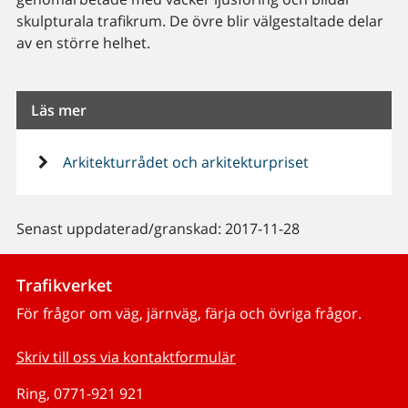
skulpturala trafikrum. De övre blir välgestaltade delar
av en större helhet.
Läs mer
Arkitekturrådet och arkitekturpriset
Senast uppdaterad/granskad: 2017-11-28
Trafikverket
För frågor om väg, järnväg, färja och övriga frågor.
Skriv till oss via kontaktformulär
Ring, 0771-921 921