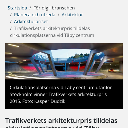
Du
Startsida
För dig i branschen
är
Planera och utreda
Arkitektur
här:
Arkitekturpriset
Trafikverkets arkitekturpris tilldelas
cirkulationsplatserna vid Täby centrum
Cirkulationsplatserna vid Täby centrum utanför
Stockholm vinner Trafikverkets arkitekturpris
2015. Foto: Kasper Dudzik
Trafikverkets arkitekturpris tilldelas