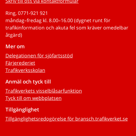
Skriv till oss via kontaktformulär
Ring, 0771-921 921
måndag–fredag kl. 8.00–16.00 (dygnet runt för
trafikinformation och akuta fel som kräver omedelbar
åtgärd)
Mer om
Delegationen för sjöfartsstöd
Färjerederiet
Trafikverksskolan
Anmäl och tyck till
Trafikverkets visselblåsarfunktion
Tyck till om webbplatsen
Tillgänglighet
Tillgänglighetsredogörelse för bransch.trafikverket.se