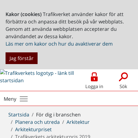
Kakor (cookies)
Trafikverket använder kakor för att
förbättra och anpassa ditt besök på vår webbplats.
Genom att använda webbplatsen accepterar du
användandet av dessa kakor.
Läs mer om kakor och hur du avaktiverar dem
Jag förstår
Logga in
Sök
Meny
Du
Startsida
För dig i branschen
är
Planera och utreda
Arkitektur
här:
Arkitekturpriset
Trafikverkets arkitekturpris 2019