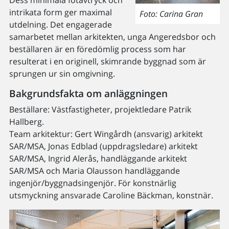
Dess minimala fotavtryck och
intrikata form ger maximal
Foto: Carina Gran
utdelning. Det engagerade
samarbetet mellan arkitekten, unga Angeredsbor och
beställaren är en föredömlig process som har
resulterat i en originell, skimrande byggnad som är
sprungen ur sin omgivning.
Bakgrundsfakta om anläggningen
Beställare: Västfastigheter, projektledare Patrik
Hallberg.
Team arkitektur: Gert Wingårdh (ansvarig) arkitekt
SAR/MSA, Jonas Edblad (uppdragsledare) arkitekt
SAR/MSA, Ingrid Alerås, handläggande arkitekt
SAR/MSA och Maria Olausson handläggande
ingenjör/byggnadsingenjör. För konstnärlig
utsmyckning ansvarade Caroline Bäckman, konstnär.