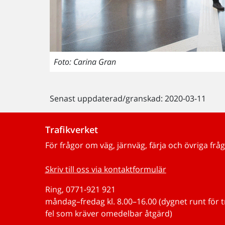
Foto: Carina Gran
Senast uppdaterad/granskad: 2020-03-11
Trafikverket
För frågor om väg, järnväg, färja och övriga fråg
Skriv till oss via kontaktformulär
Ring, 0771-921 921
måndag–fredag kl. 8.00–16.00 (dygnet runt för 
fel som kräver omedelbar åtgärd)