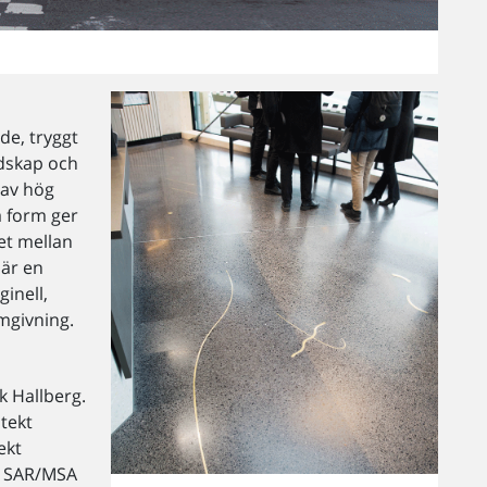
de, tryggt
ndskap och
 av hög
a form ger
et mellan
 är en
inell,
mgivning.
k Hallberg.
tekt
ekt
t SAR/MSA