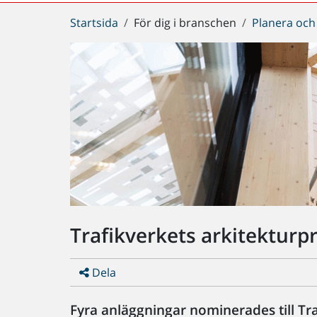
Du
Startsida
För dig i branschen
Planera och
är
här:
Trafikverkets arkitekturp
Dela
Fyra anläggningar nominerades till Tra