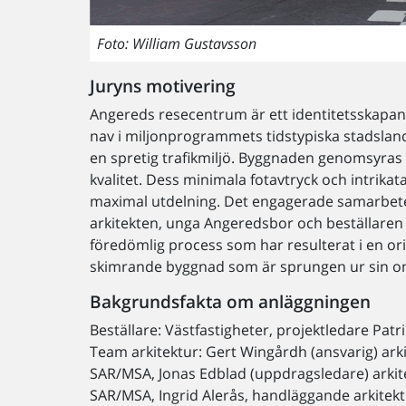
Foto: William Gustavsson
Juryns motivering
Angereds resecentrum är ett identitetsskapan
nav i miljonprogrammets tidstypiska stadsla
en spretig trafikmiljö. Byggnaden genomsyras
kvalitet. Dess minimala fotavtryck och intrikat
maximal utdelning. Det engagerade samarbet
arkitekten, unga Angeredsbor och beställaren
föredömlig process som har resulterat i en orig
skimrande byggnad som är sprungen ur sin o
Bakgrundsfakta om anläggningen
Beställare: Västfastigheter, projektledare Patri
Team arkitektur: Gert Wingårdh (ansvarig) arki
SAR/MSA, Jonas Edblad (uppdragsledare) arkit
SAR/MSA, Ingrid Alerås, handläggande arkitek