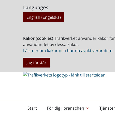
Languages
English (Engelska)
Kakor (cookies)
Trafikverket använder kakor fö
användandet av dessa kakor.
Läs mer om kakor och hur du avaktiverar dem
Jag förstår
Start
För dig i branschen
Tjänste
Startsida