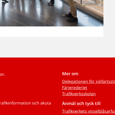
Mer om
or.
Delegationen för sjöfartss
Färjerederiet
Trafikverksskolan
trafikinformation och akuta
Anmäl och tyck till
Trafikverkets visselblåsarf