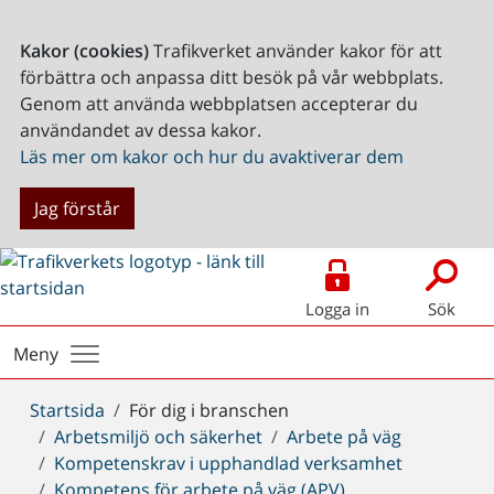
Kakor (cookies)
Trafikverket använder kakor för att
förbättra och anpassa ditt besök på vår webbplats.
Genom att använda webbplatsen accepterar du
användandet av dessa kakor.
Läs mer om kakor och hur du avaktiverar dem
Jag förstår
Logga in
Sök
Meny
Du
Startsida
För dig i branschen
är
Arbetsmiljö och säkerhet
Arbete på väg
här:
Kompetenskrav i upphandlad verksamhet
Kompetens för arbete på väg (APV)