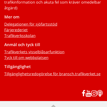
trafikinformation och akuta fel som kräver omedelbar
åtgärd)
Mer om
Delegationen för sjöfartsstöd
Färjerederiet
Trafikverksskolan
Anmäl och tyck till
Trafikverkets visselblåsarfunktion
Tyck till om webbplatsen
Tillgänglighet
Tillgänglighetsredogörelse för bransch.trafikverket.se
Facebook
YouTub
Inst
P
Till sidans topp