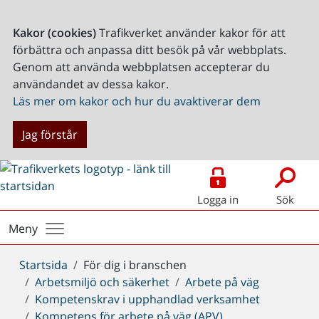
Kakor (cookies)
Trafikverket använder kakor för att
förbättra och anpassa ditt besök på vår webbplats.
Genom att använda webbplatsen accepterar du
användandet av dessa kakor.
Läs mer om kakor och hur du avaktiverar dem
Jag förstår
Logga in
Sök
Meny
Du
Startsida
För dig i branschen
är
Arbetsmiljö och säkerhet
Arbete på väg
här:
Kompetenskrav i upphandlad verksamhet
Kompetens för arbete på väg (APV)