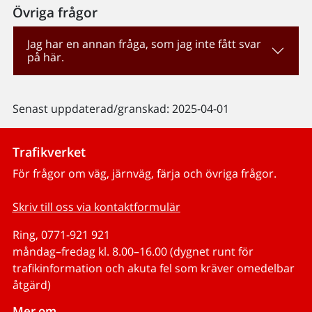
Övriga frågor
Jag har en annan fråga, som jag inte fått svar
på här.
Senast uppdaterad/granskad: 2025-04-01
Trafikverket
För frågor om väg, järnväg, färja och övriga frågor.
Skriv till oss via kontaktformulär
Ring, 0771-921 921
måndag–fredag kl. 8.00–16.00 (dygnet runt för
trafikinformation och akuta fel som kräver omedelbar
åtgärd)
Mer om