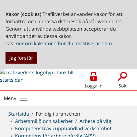
Kakor (cookies)
Trafikverket använder kakor för att
förbättra och anpassa ditt besök på vår webbplats.
Genom att använda webbplatsen accepterar du
användandet av dessa kakor.
Läs mer om kakor och hur du avaktiverar dem
Jag förstår
Logga in
Sök
Meny
Du
Startsida
För dig i branschen
är
Arbetsmiljö och säkerhet
Arbete på väg
här:
Kompetenskrav i upphandlad verksamhet
Kompetens för arbete på väg (APV)