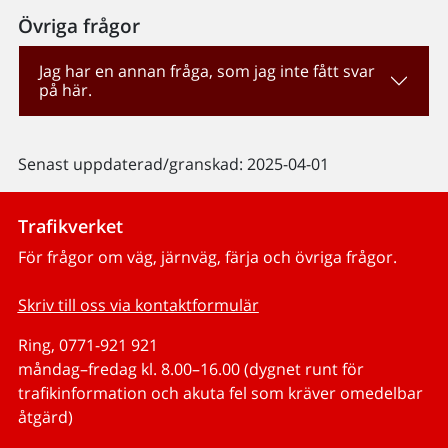
Övriga frågor
Jag har en annan fråga, som jag inte fått svar
på här.
Senast uppdaterad/granskad: 2025-04-01
Trafikverket
För frågor om väg, järnväg, färja och övriga frågor.
Skriv till oss via kontaktformulär
Ring, 0771-921 921
måndag–fredag kl. 8.00–16.00 (dygnet runt för
trafikinformation och akuta fel som kräver omedelbar
åtgärd)