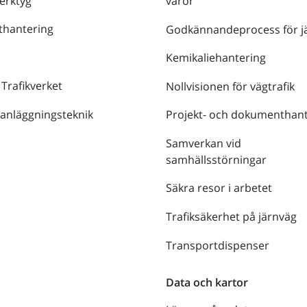
verktyg
varor
thantering
Godkännandeprocess för j
Kemikaliehantering
 Trafikverket
Nollvisionen för vägtrafik
 anläggningsteknik
Projekt- och dokumenthant
Samverkan vid
samhällsstörningar
Säkra resor i arbetet
Trafiksäkerhet på järnväg
Transportdispenser
Data och kartor