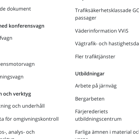
nde dokument
Trafiksäkerhetsklassade G
passager
med konferensvagn
Väderinformation VViS
fvagn
Vägtrafik- och hastighetsda
Fler trafiktjänster
rensmotorvagn
Utbildningar
lningsvagn
Arbete på järnväg
m och verktyg
Bergarbeten
tning och underhåll
Färjerederiets
a för omgivningskontroll
utbildningscentrum
s-, analys- och
Farliga ämnen i material oc