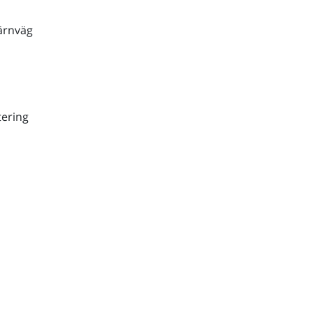
ärnväg
ering