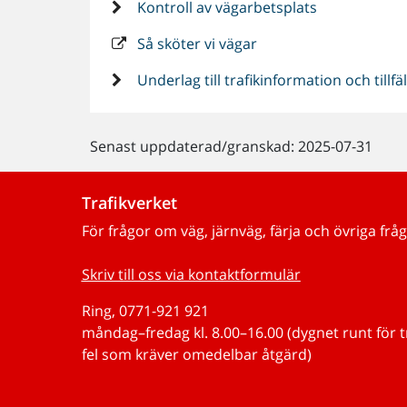
Kontroll av vägarbetsplats
Så sköter vi vägar
Underlag till trafikinformation och tillfä
Senast uppdaterad/granskad: 2025-07-31
Trafikverket
För frågor om väg, järnväg, färja och övriga fråg
Skriv till oss via kontaktformulär
Ring, 0771-921 921
måndag–fredag kl. 8.00–16.00 (dygnet runt för 
fel som kräver omedelbar åtgärd)