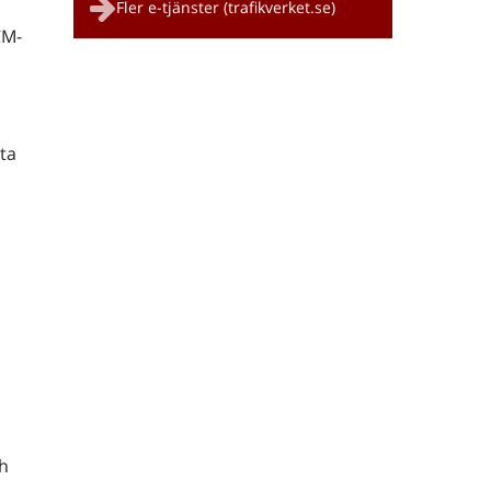
Fler e-tjänster (trafikverket.se)
CM-
ta
h