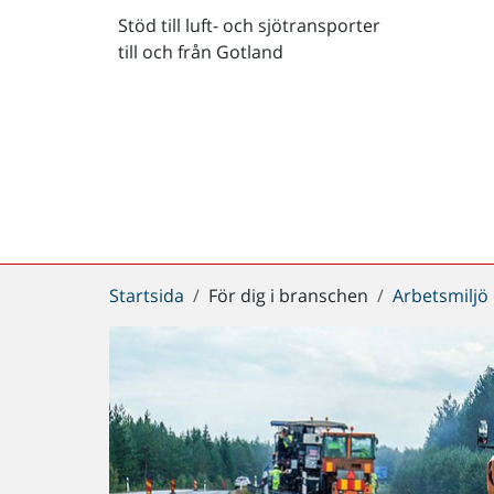
Stöd till luft- och sjötransporter
till och från Gotland
Du
Startsida
För dig i branschen
Arbetsmiljö
är
här: