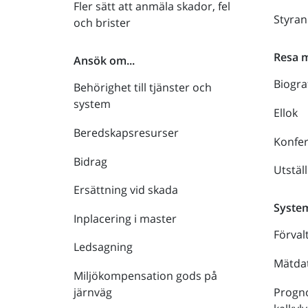
Fler sätt att anmäla skador, fel
Styra
och brister
Resa 
Ansök om...
Biogra
Behörighet till tjänster och
system
Ellok
Beredskapsresurser
Konfe
Bidrag
Utstäl
Ersättning vid skada
Syste
Inplacering i master
Förval
Ledsagning
Mätdat
Miljökompensation gods på
Progno
järnväg