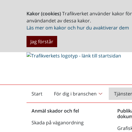
Kakor (cookies)
Trafikverket använder kakor fö
användandet av dessa kakor.
Läs mer om kakor och hur du avaktiverar dem
Jag förstår
Start
För dig i branschen
Tjänste
Startsida
Anmäl skador och fel
Publik
dokum
Skada på väganordning
Grafisk