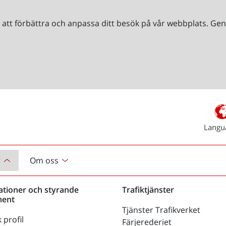
r att förbättra och anpassa ditt besök på vår webbplats. 
Langu
r
Om oss
ationer och styrande
Trafiktjänster
ent
Tjänster Trafikverket
 profil
Färjerederiet