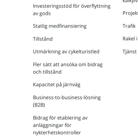
kalkyl
Investeringsstöd för överflyttning
Projek
av gods
Trafik
Statlig medfinansiering
Rakel i
Tillstånd
Tjänst
Utmärkning av cykelturistled
Fler sätt att ansöka om bidrag
och tillstånd
Kapacitet på järnväg
Business-to-business-lösning
(B2B)
Bidrag för etablering av
anläggningar för
nykterhetskontroller