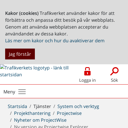
Kakor (cookies)
Trafikverket använder kakor för att
förbättra och anpassa ditt besök på vår webbplats.
Genom att använda webbplatsen accepterar du
användandet av dessa kakor.
Läs mer om kakor och hur du avaktiverar dem
Jag förstår
Logga in
Sök
Meny
Du
Startsida
Tjänster
System och verktyg
är
Projekthantering
Projectwise
här:
Nyheter om ProjectWise
Ny version av Projectwise Explorer