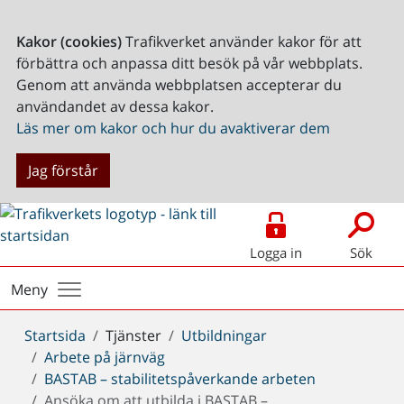
Kakor (cookies)
Trafikverket använder kakor för att
förbättra och anpassa ditt besök på vår webbplats.
Genom att använda webbplatsen accepterar du
användandet av dessa kakor.
Läs mer om kakor och hur du avaktiverar dem
Jag förstår
Logga in
Sök
Meny
Du
Startsida
Tjänster
Utbildningar
är
Arbete på järnväg
här:
BASTAB – stabilitetspåverkande arbeten
Ansöka om att utbilda i BASTAB –