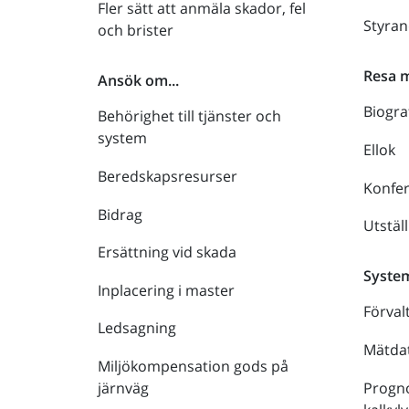
Fler sätt att anmäla skador, fel
Styra
och brister
Resa 
Ansök om...
Biogra
Behörighet till tjänster och
system
Ellok
Beredskapsresurser
Konfe
Bidrag
Utstäl
Ersättning vid skada
Syste
Inplacering i master
Förval
Ledsagning
Mätdat
Miljökompensation gods på
Progno
järnväg