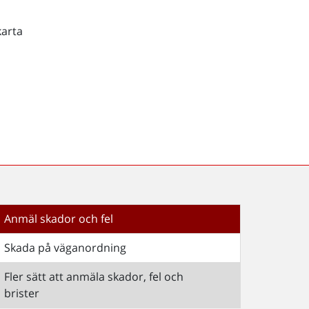
karta
Anmäl skador och fel
Skada på väganordning
Fler sätt att anmäla skador, fel och
brister