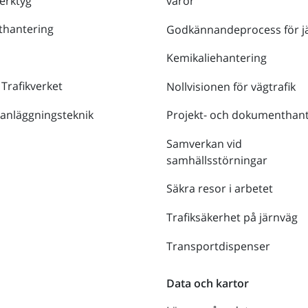
verktyg
varor
thantering
Godkännandeprocess för j
Kemikaliehantering
 Trafikverket
Nollvisionen för vägtrafik
 anläggningsteknik
Projekt- och dokumenthant
Samverkan vid
samhällsstörningar
Säkra resor i arbetet
Trafiksäkerhet på järnväg
Transportdispenser
Data och kartor