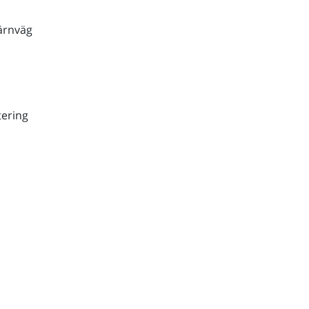
ärnväg
ering