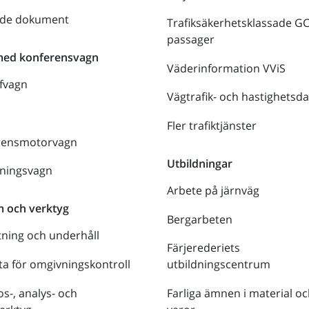
nde dokument
Trafiksäkerhetsklassade G
passager
med konferensvagn
Väderinformation VViS
fvagn
Vägtrafik- och hastighetsda
Fler trafiktjänster
rensmotorvagn
Utbildningar
lningsvagn
Arbete på järnväg
m och verktyg
Bergarbeten
tning och underhåll
Färjerederiets
a för omgivningskontroll
utbildningscentrum
s-, analys- och
Farliga ämnen i material oc