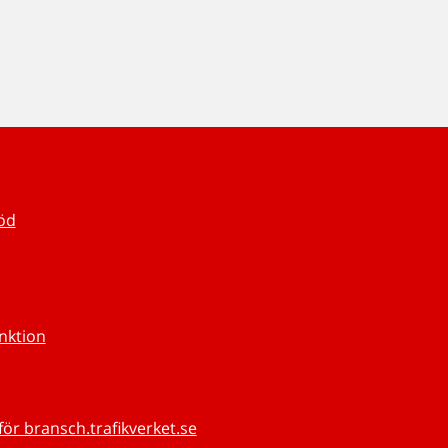
töd
unktion
för bransch.trafikverket.se