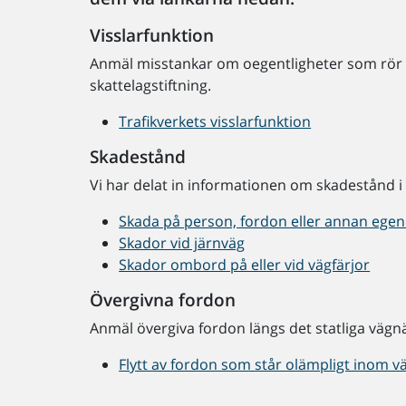
Visslarfunktion
Anmäl misstankar om oegentligheter som rör ko
skattelagstiftning.
Trafikverkets visslarfunktion
Skadestånd
Vi har delat in informationen om skadestånd i
Skada på person, fordon eller annan egendo
Skador vid järnväg
Skador ombord på eller vid vägfärjor
Övergivna fordon
Anmäl övergiva fordon längs det statliga vägnä
Flytt av fordon som står olämpligt inom 