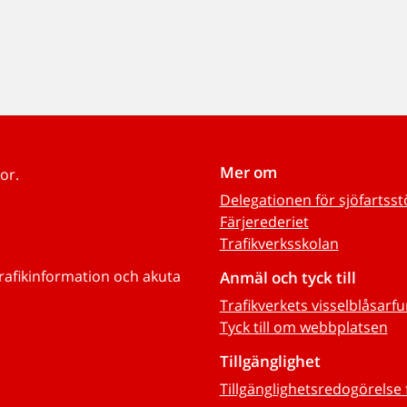
Mer om
or.
Delegationen för sjöfartss
Färjerederiet
Trafikverksskolan
trafikinformation och akuta
Anmäl och tyck till
Trafikverkets visselblåsarf
Tyck till om webbplatsen
Tillgänglighet
Tillgänglighetsredogörelse 