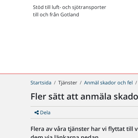
Stöd till luft- och sjötransporter
till och från Gotland
Du
Startsida
Tjänster
Anmäl skador och fel
är
Fler sätt att anmäla skador
här:
Dela
Flera av våra tjänster har vi flyttat til
dem via länkarna nedan.