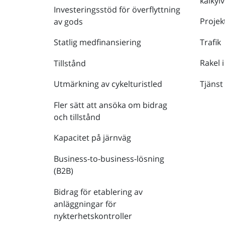
kalkyl
Investeringsstöd för överflyttning
Projek
av gods
Trafik
Statlig medfinansiering
Rakel i
Tillstånd
Tjänst
Utmärkning av cykelturistled
Fler sätt att ansöka om bidrag
och tillstånd
Kapacitet på järnväg
Business-to-business-lösning
(B2B)
Bidrag för etablering av
anläggningar för
nykterhetskontroller