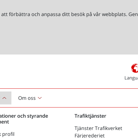
r att förbättra och anpassa ditt besök på vår webbplats. 
Langu
r
Om oss
ationer och styrande
Trafiktjänster
ent
Tjänster Trafikverket
 profil
Färjerederiet