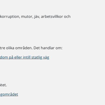
rruption, mutor, jäv, arbetsvillkor och
 tre olika områden. Det handlar om:
m på eller intill statlig väg
tet.
vägområdet