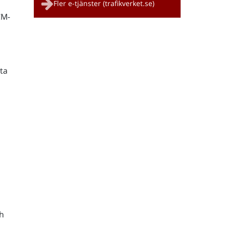
Fler e-tjänster (trafikverket.se)
CM-
ta
h