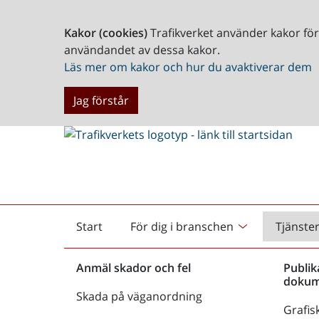
Kakor (cookies)
Trafikverket använder kakor fö
användandet av dessa kakor.
Läs mer om kakor och hur du avaktiverar dem
Jag förstår
Start
För dig i branschen
Tjänste
Startsida
Anmäl skador och fel
Publik
dokum
Skada på väganordning
Grafisk