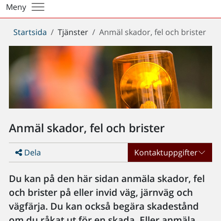
Meny
Du
Startsida
Tjänster
Anmäl skador, fel och brister
är
här:
Anmäl skador, fel och brister
Dela
Kontaktuppgifter
Du kan på den här sidan anmäla skador, fel
och brister på eller invid väg, järnväg och
vägfärja. Du kan också begära skadestånd
om du råkat ut för en skada. Eller anmäla