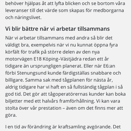
behöver hjälpas åt att lyfta blicken och se bortom våra
leveranser till det värde som skapas för medborgarna
och näringslivet.
Vi blir bättre när vi arbetar tillsammans
När vi arbetar tillsammans med andra så blir det
väldigt bra, exempelvis när vi nu kunnat öppna fyra
körfält för trafik på större delen av den nya
motorvägen E18 Köping–Västjädra redan ett år
tidigare än ursprungligen planerat. Eller när E6:an
förbi Stenungsund kunde färdigställas snabbare och
billigare. Samma sak med tågplanen för nästa år,
aldrig tidigare har vi haft en så fullständig tågplan i så
god tid. Det gör att tågoperatörernas kunder kan boka
biljetter med ett halvårs framförhållning. Vi kan vara
stolta över vår prestation – även om det finns mer att
göra.
I en tid av förändring är kraftsamling avgörande. Det