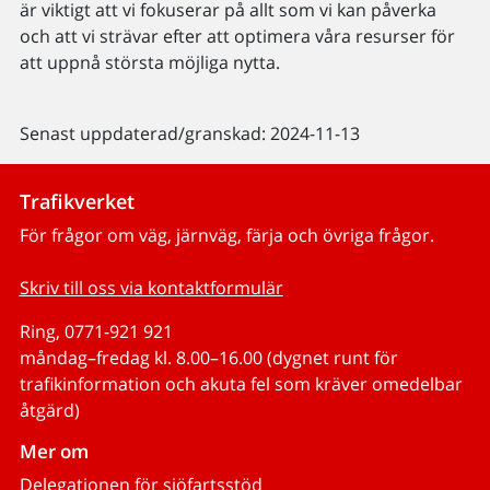
är viktigt att vi fokuserar på allt som vi kan påverka
och att vi strävar efter att optimera våra resurser för
att uppnå största möjliga nytta.
Senast uppdaterad/granskad: 2024-11-13
Trafikverket
För frågor om väg, järnväg, färja och övriga frågor.
Skriv till oss via kontaktformulär
Ring, 0771-921 921
måndag–fredag kl. 8.00–16.00 (dygnet runt för
trafikinformation och akuta fel som kräver omedelbar
åtgärd)
Mer om
Delegationen för sjöfartsstöd