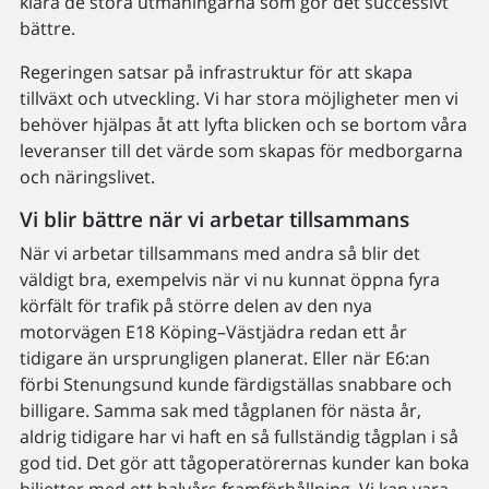
klara de stora utmaningarna som gör det successivt
bättre.
Regeringen satsar på infrastruktur för att skapa
tillväxt och utveckling. Vi har stora möjligheter men vi
behöver hjälpas åt att lyfta blicken och se bortom våra
leveranser till det värde som skapas för medborgarna
och näringslivet.
Vi blir bättre när vi arbetar tillsammans
När vi arbetar tillsammans med andra så blir det
väldigt bra, exempelvis när vi nu kunnat öppna fyra
körfält för trafik på större delen av den nya
motorvägen E18 Köping–Västjädra redan ett år
tidigare än ursprungligen planerat. Eller när E6:an
förbi Stenungsund kunde färdigställas snabbare och
billigare. Samma sak med tågplanen för nästa år,
aldrig tidigare har vi haft en så fullständig tågplan i så
god tid. Det gör att tågoperatörernas kunder kan boka
biljetter med ett halvårs framförhållning. Vi kan vara