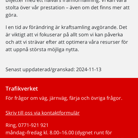
stolta över vår prestation – även om det finns mer att
göra.
I en tid av förändring är kraftsamling avgörande. Det
är viktigt att vi fokuserar på allt som vi kan påverka
och att vi strävar efter att optimera våra resurser för
att uppnå största möjliga nytta.
Senast uppdaterad/granskad: 2024-11-13
Trafikverket
För frågor om väg, järnväg, färja och övriga frågor.
Skriv till oss via kontaktformulär
Ring, 0771-921 921
måndag–fredag kl. 8.00–16.00 (dygnet runt för