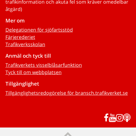
trafikinformation och akuta fel som kräver omedelbar
åtgärd)
Mer om
Delegationen för sjöfartsstöd
Färjerederiet
Trafikverksskolan
Anmäl och tyck till
Trafikverkets visselblåsarfunktion
Tyck till om webbplatsen
Tillgänglighet
Tillgänglighetsredogörelse för bransch.trafikverket.se
Facebook
YouTub
Inst
P
Till sidans topp