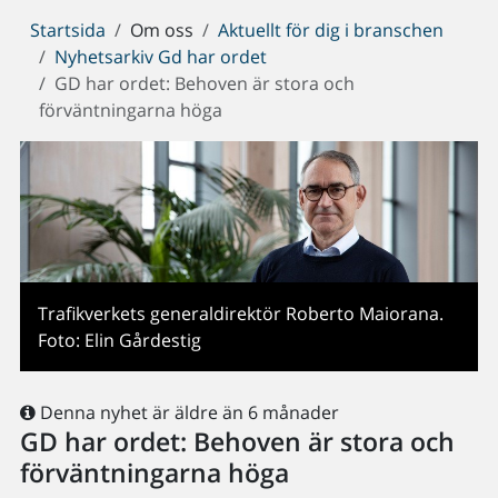
Du
Startsida
Om oss
Aktuellt för dig i branschen
är
Nyhetsarkiv Gd har ordet
här:
GD har ordet: Behoven är stora och
förväntningarna höga
Trafikverkets generaldirektör Roberto Maiorana.
Foto: Elin Gårdestig
Denna nyhet är äldre än 6 månader
GD har ordet: Behoven är stora och
förväntningarna höga