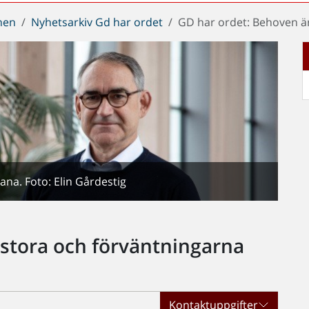
chen
Nyhetsarkiv Gd har ordet
GD har ordet: Behoven ä
ana. Foto: Elin Gårdestig
 stora och förväntningarna
Kontaktuppgifter