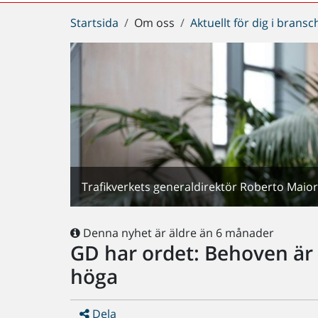
Du
Startsida
Om oss
Aktuellt för dig i brans
är
här:
Trafikverkets generaldirektör Roberto Maior
Denna nyhet är äldre än 6 månader
GD har ordet: Behoven är
höga
Dela