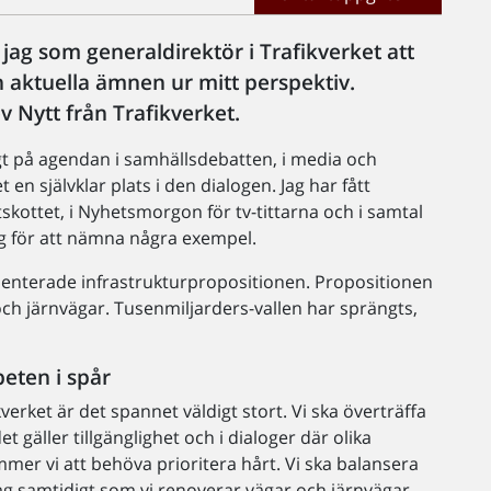
ag som generaldirektör i Trafikverket att
h aktuella ämnen ur mitt perspektiv.
v Nytt från Trafikverket.
gt på agendan i samhällsdebatten, i media och
en självklar plats i den dialogen. Jag har fått
tskottet, i Nyhetsmorgon för tv-tittarna och i samtal
g för att nämna några exempel.
enterade infrastrukturpropositionen. Propositionen
och järnvägar. Tusenmiljarders-vallen har sprängts,
eten i spår
verket är det spannet väldigt stort. Vi ska överträffa
t gäller tillgänglighet och i dialoger där olika
mmer vi att behöva prioritera hårt. Vi ska balansera
ag samtidigt som vi renoverar vägar och järnvägar.