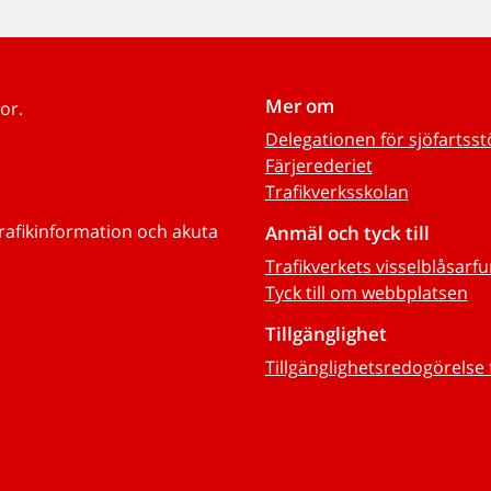
Mer om
or.
Delegationen för sjöfartss
Färjerederiet
Trafikverksskolan
trafikinformation och akuta
Anmäl och tyck till
Trafikverkets visselblåsarf
Tyck till om webbplatsen
Tillgänglighet
Tillgänglighetsredogörelse 