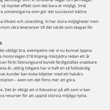
er så mycket effekt som det bara är möjligt. Små
ora utmaningarna som gör det successivt bättre.
a tillväxt och utveckling. Vi har stora möjligheter men
bortom våra leveranser till det värde som skapas för
s
det väldigt bra, exempelvis när vi nu kunnat öppna
 nya motorvägen E18 Köping–Västjädra redan ett år
 E6:an förbi Stenungsund kunde färdigställas snabbare
a år, aldrig tidigare har vi haft en så fullständig
rnas kunder kan boka biljetter med ett halvårs
estation – även om det finns mer att göra.
. Det är viktigt att vi fokuserar på allt som vi kan
åra resurser för att uppnå största möjliga nytta.