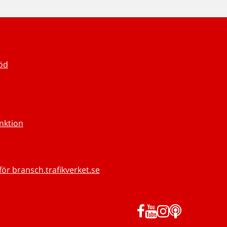
töd
unktion
för bransch.trafikverket.se
Facebook
YouTube
Instagram
Podd