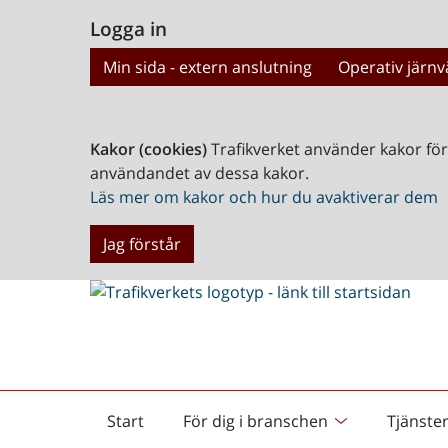
Logga in
Min sida - extern anslutning
Operativ järnv
Kakor (cookies)
Trafikverket använder kakor fö
användandet av dessa kakor.
Läs mer om kakor och hur du avaktiverar dem
Jag förstår
Start
För dig i branschen
Tjänste
Startsida