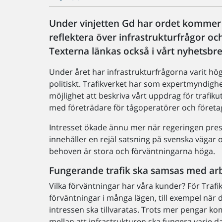
Under vinjetten Gd har ordet kommer j
reflektera över infrastrukturfrågor oc
Texterna länkas också i vårt nyhetsbre
Under året har infrastrukturfrågorna varit hö
politiskt. Trafikverket har som expertmyndighet 
möjlighet att beskriva vårt uppdrag för trafiku
med företrädare för tågoperatörer och företa
Intresset ökade ännu mer när regeringen pres
innehåller en rejäl satsning på svenska vägar 
behoven är stora och förväntningarna höga.
Fungerande trafik ska samsas med arb
Vilka förväntningar har våra kunder? För Trafik
förväntningar i många lägen, till exempel när de
intressen ska tillvaratas. Trots mer pengar ko
mellan att infrastrukturen ska fungera varje d