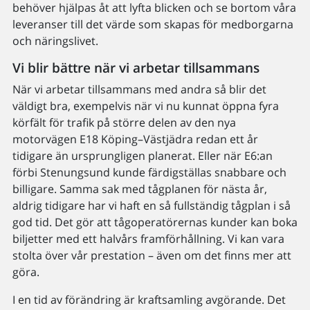
behöver hjälpas åt att lyfta blicken och se bortom våra
leveranser till det värde som skapas för medborgarna
och näringslivet.
Vi blir bättre när vi arbetar tillsammans
När vi arbetar tillsammans med andra så blir det
väldigt bra, exempelvis när vi nu kunnat öppna fyra
körfält för trafik på större delen av den nya
motorvägen E18 Köping–Västjädra redan ett år
tidigare än ursprungligen planerat. Eller när E6:an
förbi Stenungsund kunde färdigställas snabbare och
billigare. Samma sak med tågplanen för nästa år,
aldrig tidigare har vi haft en så fullständig tågplan i så
god tid. Det gör att tågoperatörernas kunder kan boka
biljetter med ett halvårs framförhållning. Vi kan vara
stolta över vår prestation – även om det finns mer att
göra.
I en tid av förändring är kraftsamling avgörande. Det