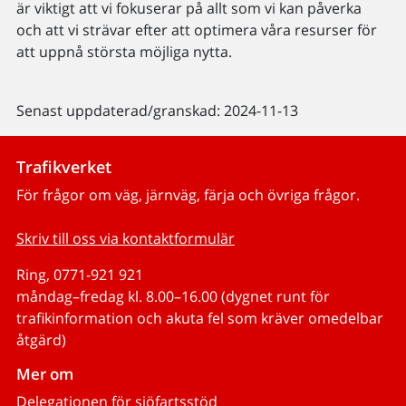
är viktigt att vi fokuserar på allt som vi kan påverka
och att vi strävar efter att optimera våra resurser för
att uppnå största möjliga nytta.
Senast uppdaterad/granskad: 2024-11-13
Trafikverket
För frågor om väg, järnväg, färja och övriga frågor.
Skriv till oss via kontaktformulär
Ring, 0771-921 921
måndag–fredag kl. 8.00–16.00 (dygnet runt för
trafikinformation och akuta fel som kräver omedelbar
åtgärd)
Mer om
Delegationen för sjöfartsstöd