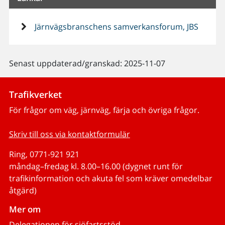
Järnvägsbranschens samverkansforum, JBS
Senast uppdaterad/granskad: 2025-11-07
Trafikverket
För frågor om väg, järnväg, färja och övriga frågor.
Skriv till oss via kontaktformulär
Ring, 0771-921 921
måndag–fredag kl. 8.00–16.00 (dygnet runt för
trafikinformation och akuta fel som kräver omedelbar
åtgärd)
Mer om
Delegationen för sjöfartsstöd