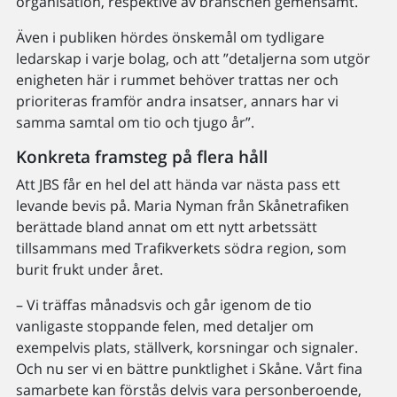
organisation, respektive av branschen gemensamt.
Även i publiken hördes önskemål om tydligare
ledarskap i varje bolag, och att ”detaljerna som utgör
enigheten här i rummet behöver trattas ner och
prioriteras framför andra insatser, annars har vi
samma samtal om tio och tjugo år”.
Konkreta framsteg på flera håll
Att JBS får en hel del att hända var nästa pass ett
levande bevis på. Maria Nyman från Skånetrafiken
berättade bland annat om ett nytt arbetssätt
tillsammans med Trafikverkets södra region, som
burit frukt under året.
– Vi träffas månadsvis och går igenom de tio
vanligaste stoppande felen, med detaljer om
exempelvis plats, ställverk, korsningar och signaler.
Och nu ser vi en bättre punktlighet i Skåne. Vårt fina
samarbete kan förstås delvis vara personberoende,