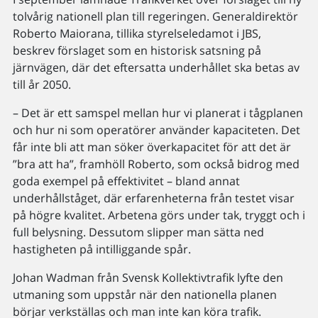
tolvårig nationell plan till regeringen. Generaldirektör
Roberto Maiorana, tillika styrelseledamot i JBS,
beskrev förslaget som en historisk satsning på
järnvägen, där det eftersatta underhållet ska betas av
till år 2050.
– Det är ett samspel mellan hur vi planerat i tågplanen
och hur ni som operatörer använder kapaciteten. Det
får inte bli att man söker överkapacitet för att det är
”bra att ha”, framhöll Roberto, som också bidrog med
goda exempel på effektivitet – bland annat
underhållståget, där erfarenheterna från testet visar
på högre kvalitet. Arbetena görs under tak, tryggt och i
full belysning. Dessutom slipper man sätta ned
hastigheten på intilliggande spår.
Johan Wadman från Svensk Kollektivtrafik lyfte den
utmaning som uppstår när den nationella planen
börjar verkställas och man inte kan köra trafik.