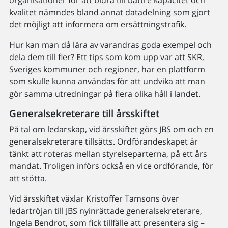
organisationer för att bidra till bättre kapacitet och
kvalitet nämndes bland annat datadelning som gjort
det möjligt att informera om ersättningstrafik.
Hur kan man då lära av varandras goda exempel och
dela dem till fler? Ett tips som kom upp var att SKR,
Sveriges kommuner och regioner, har en plattform
som skulle kunna användas för att undvika att man
gör samma utredningar på flera olika håll i landet.
Generalsekreterare till årsskiftet
På tal om ledarskap, vid årsskiftet görs JBS om och en
generalsekreterare tillsätts. Ordförandeskapet är
tänkt att roteras mellan styrelseparterna, på ett års
mandat. Troligen införs också en vice ordförande, för
att stötta.
Vid årsskiftet växlar Kristoffer Tamsons över
ledartröjan till JBS nyinrättade generalsekreterare,
Ingela Bendrot, som fick tillfälle att presentera sig –