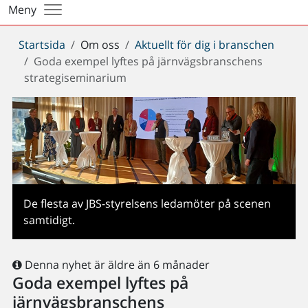
Meny
Du
Startsida
Om oss
Aktuellt för dig i branschen
är
Goda exempel lyftes på järnvägsbranschens
här:
strategiseminarium
De flesta av JBS-styrelsens ledamöter på scenen
samtidigt.
Denna nyhet är äldre än 6 månader
Goda exempel lyftes på
järnvägsbranschens