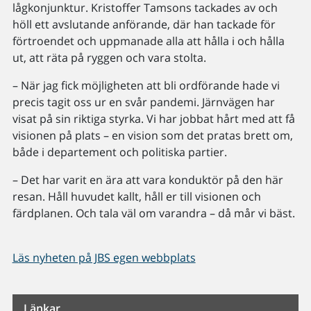
lågkonjunktur. Kristoffer Tamsons tackades av och
höll ett avslutande anförande, där han tackade för
förtroendet och uppmanade alla att hålla i och hålla
ut, att räta på ryggen och vara stolta.
– När jag fick möjligheten att bli ordförande hade vi
precis tagit oss ur en svår pandemi. Järnvägen har
visat på sin riktiga styrka. Vi har jobbat hårt med att få
visionen på plats – en vision som det pratas brett om,
både i departement och politiska partier.
– Det har varit en ära att vara konduktör på den här
resan. Håll huvudet kallt, håll er till visionen och
färdplanen. Och tala väl om varandra – då mår vi bäst.
Läs nyheten på JBS egen webbplats
Länkar