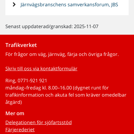
Järnvägsbranschens samverkansforum, JBS
Senast uppdaterad/granskad: 2025-11-07
Trafikverket
För frågor om väg, järnväg, färja och övriga frågor.
Skriv till oss via kontaktformulär
Ring, 0771-921 921
måndag–fredag kl. 8.00–16.00 (dygnet runt för
trafikinformation och akuta fel som kräver omedelbar
åtgärd)
Mer om
Delegationen för sjöfartsstöd
Färjerederiet