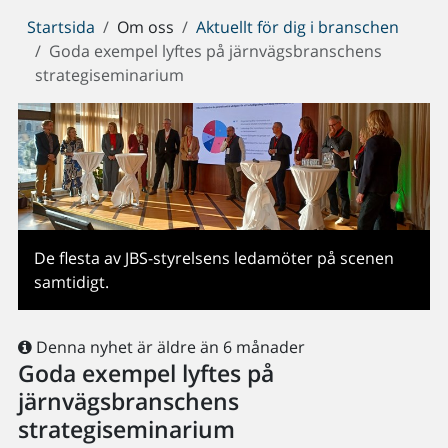
Du
Startsida
Om oss
Aktuellt för dig i branschen
är
Goda exempel lyftes på järnvägsbranschens
här:
strategiseminarium
De flesta av JBS-styrelsens ledamöter på scenen
samtidigt.
Denna nyhet är äldre än 6 månader
Goda exempel lyftes på
järnvägsbranschens
strategiseminarium