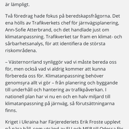
är lämpligt.
Två föredrag hade fokus på beredskapsfrågorna. Det
ena hölls av Trafikverkets chef för järnvägsplanering,
Ann-Sofie Atterbrand, och det handlade just om
klimatanpassning. Trafikverket tar fram en klimat- och
sårbarhetsanalys, för att identifiera de största
riskområdena.
– Västernorrland synliggör vad vi måste bereda oss
för, men också vad vi aldrig kommer att kunna
förbereda oss för. Klimatanpassning behöver
genomsyra allt vi gör – från planering och byggande
till underhåll och hantering av trafikpåverkan. I
nationell plan har vi nu en och en halv miljard till
klimatanpassning på järnväg, så förutsättningarna
finns.
Kriget i Ukraina har Färjerederiets Erik Froste upplevt
på nära håll, som utsänd av EU och MSB till Odessa för