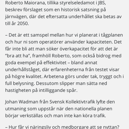
Roberto Maiorana, tillika styrelseledamot i JBS,
beskrev förslaget som en historisk satsning på
järnvägen, där det eftersatta underhållet ska betas av
till år 2050.
– Det är ett samspel mellan hur vi planerat i tågplanen
och hur ni som operatörer använder kapaciteten. Det
får inte bli att man söker överkapacitet för att det är
”bra att ha”, framhöll Roberto, som också bidrog med
goda exempel på effektivitet – bland annat
underhållståget, där erfarenheterna från testet visar
på högre kvalitet. Arbetena görs under tak, tryggt och i
full belysning. Dessutom slipper man sätta ned
hastigheten på intilliggande spår.
Johan Wadman från Svensk Kollektivtrafik lyfte den
utmaning som uppstår när den nationella planen
börjar verkställas och man inte kan köra trafik.
– Hur får vi näringsliv och medborgare att se nyttan?