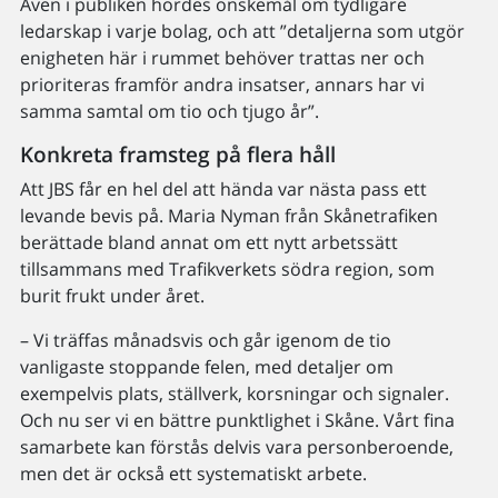
Även i publiken hördes önskemål om tydligare
ledarskap i varje bolag, och att ”detaljerna som utgör
enigheten här i rummet behöver trattas ner och
prioriteras framför andra insatser, annars har vi
samma samtal om tio och tjugo år”.
Konkreta framsteg på flera håll
Att JBS får en hel del att hända var nästa pass ett
levande bevis på. Maria Nyman från Skånetrafiken
berättade bland annat om ett nytt arbetssätt
tillsammans med Trafikverkets södra region, som
burit frukt under året.
– Vi träffas månadsvis och går igenom de tio
vanligaste stoppande felen, med detaljer om
exempelvis plats, ställverk, korsningar och signaler.
Och nu ser vi en bättre punktlighet i Skåne. Vårt fina
samarbete kan förstås delvis vara personberoende,
men det är också ett systematiskt arbete.